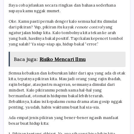
Saya coba jelaskan secara ringkas dan bahasa sederhana
supaya kamu nggak mumet.
Oke. Kamu pasti pernah denger kalo semua hal itu dimulai
dari pikiran? Yup, pikiran itu kayak
remote control
yang
ngatur jalan hidup kita. Kalo tombolnya kita tekan ke arah
yang baik, hasilnya bakal positif. Tapi kalau kepencet tombol
yang salah? Ya siap-siap aja, hidup bakal “error.”
Baca juga:
Risiko Mencari Ilmu
Semua kebaikan dan keburukan lahir dari apa yang ada di otak
kita, tepatnya pikiran kita. Mau jadi orang yang rajin ibadah,
rajin belajar, atau justru mageran, semuanya dimulai dari
mindset. Kalo pikiranmu penuh sama hal-hal yang
bermanfaat, otomatis hidupmu bakal lebih terarah.
Sebaliknya, kalau isi kepalamu cuma drama atau gosip nggak
penting, ya udah, habis waktumu buat hal sia-sia.
Ada empat jenis pikiran yang bener-bener ngasih manfaat
besar buat hidup kita:
1. Pikiran tentang akhirat. Ya, apa sih yang bisa bikin kita