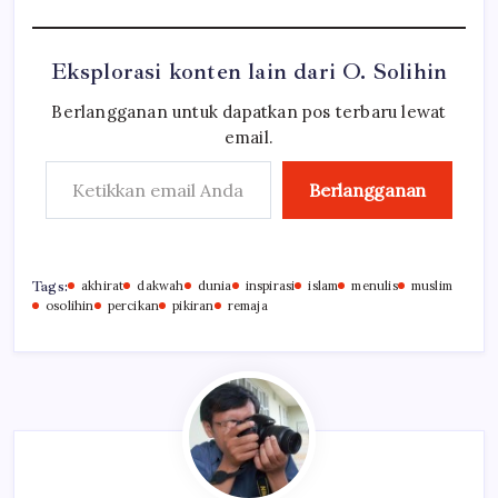
Eksplorasi konten lain dari O. Solihin
Berlangganan untuk dapatkan pos terbaru lewat
email.
Ketikkan email Anda...
Berlangganan
Tags:
akhirat
dakwah
dunia
inspirasi
islam
menulis
muslim
osolihin
percikan
pikiran
remaja