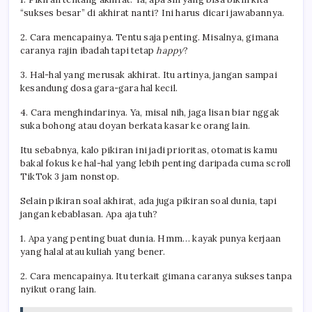
“sukses besar” di akhirat nanti? Ini harus dicari jawabannya.
2. Cara mencapainya. Tentu saja penting. Misalnya, gimana
caranya rajin ibadah tapi tetap
happy
?
3. Hal-hal yang merusak akhirat. Itu artinya, jangan sampai
kesandung dosa gara-gara hal kecil.
4. Cara menghindarinya. Ya, misal nih, jaga lisan biar nggak
suka bohong atau doyan berkata kasar ke orang lain.
Itu sebabnya, kalo pikiran ini jadi prioritas, otomatis kamu
bakal fokus ke hal-hal yang lebih penting daripada cuma scroll
TikTok 3 jam nonstop.
Selain pikiran soal akhirat, ada juga pikiran soal dunia, tapi
jangan kebablasan. Apa aja tuh?
1. Apa yang penting buat dunia. Hmm… kayak punya kerjaan
yang halal atau kuliah yang bener.
2. Cara mencapainya. Itu terkait gimana caranya sukses tanpa
nyikut orang lain.