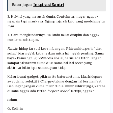
Baca juga:
Inspirasi Santri
3. Hal-hal yang merusak dunia. Contohnya, mager ngapa-
ngapain tapi mau kaya. Ngimpi aja sih kalo yang modelan gitu
mah
.
4. Cara menghindarinya. Ya, kudu mulai disiplin dan nggak
nunda-nunda tugas.
Finally
, hidup itu soal keseimbangan. Pikiran kita perlu “diet
sehat” biar nggak kebanyakan mikir hal nggak penting. Sama
kayak kamu nge-
scroll
media sosial, harus ada filter. Jangan
sampai pikiranmu cuma diisi sama hal-hal receh yang
akhirnya bikin lupa sama tujuan hidup.
Kalau ibarat gadget, pikiran itu baterai utama. Mau hidupmu
awet dan produktif?
Charge
otakmu dengan hal bermanfaat.
Dan ingat, jangan cuma mikir dunia, mikir akhirat juga, karena
di sana nggak ada istilah
“repeat order”
. Setuju, nggak?
Salam,
O. Solihin