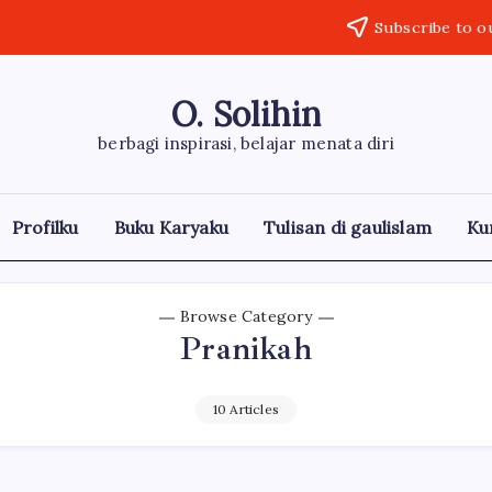
Subscribe to o
O. Solihin
berbagi inspirasi, belajar menata diri
Profilku
Buku Karyaku
Tulisan di gaulislam
Ku
Browse Category
Pranikah
10 Articles