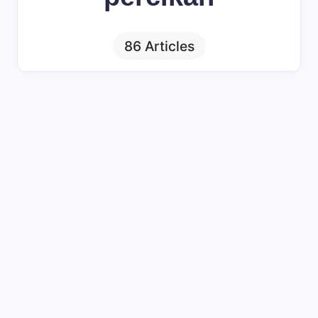
86 Articles
Percikan
Lihatlah Keinginanmu
By
Osolihin
Pada
Tak Ada Komentar