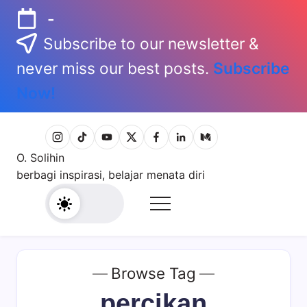
Skip
-
to
Subscribe to our newsletter &
content
never miss our best posts.
Subscribe
Now!
Bagian
Bagian
Bagian
Bagian
Bagian
Bagian
Bagian
Menu
Menu
Menu
Menu
Menu
Menu
Menu
O. Solihin
berbagi inspirasi, belajar menata diri
Browse Tag
percikan