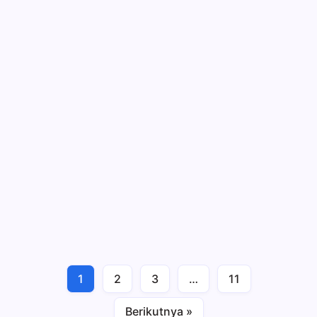
Cahaya Berlapis
Cahaya
By
Osolihin
Pada
Tak Ada Komentar
Cahaya
Minggu, 16 Maret 2025
Berlapis
4 Min Read
Cahaya
Ini lanjutan dari pembahasan sebelumnya, ya
tentang “Hati yang Hidup, Bukan yang Lowbat!”.
oya, pernah nggak sih kamu ketemu orang yang
auranya tuh beda? Bukan cuma cakep atau
wangi doang, tapi hatinya tuh kayak… bersinar!
Ngomongnya adem,…
1
2
3
…
11
Berikutnya »