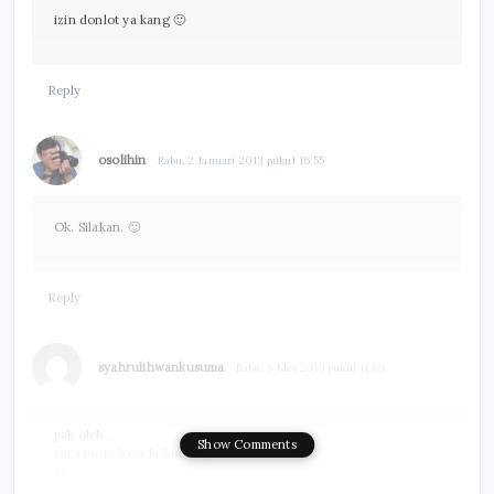
izin donlot ya kang 🙂
Reply
osolihin
Rabu, 2 Januari 2013 pukul 16:55
Ok. Silakan. 🙂
Reply
syahrulihwankusuma
Rabu, 8 Mei 2013 pukul 11:09
pak oleh,..
Show Comments
cara ingin baca bukunya gmana,..???
😀