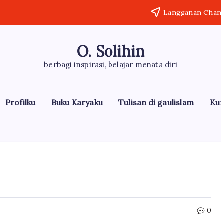
Langganan Chann
O. Solihin
berbagi inspirasi, belajar menata diri
Profilku
Buku Karyaku
Tulisan di gaulislam
Ku
0