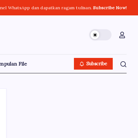
el WhatsApp dan dapatkan ragam tulisan.
Subscribe Now!
mpulan File
Subscribe
Terpopuler