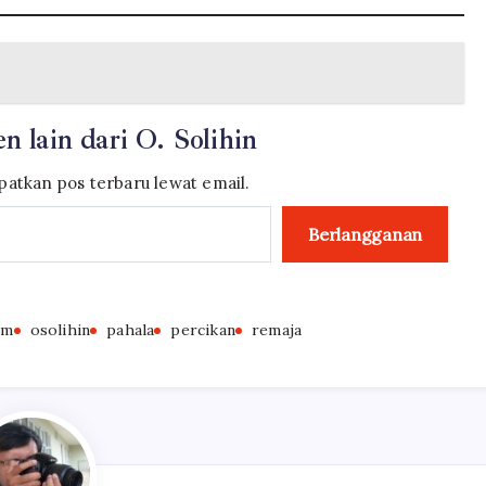
n lain dari O. Solihin
atkan pos terbaru lewat email.
Berlangganan
im
osolihin
pahala
percikan
remaja