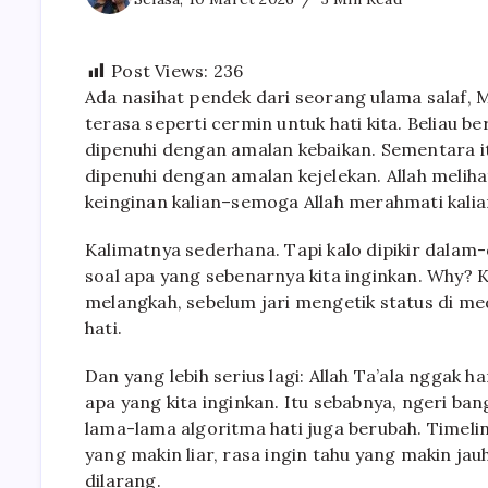
Post Views:
236
Ada nasihat pendek dari seorang ulama salaf, M
terasa seperti cermin untuk hati kita. Beliau 
dipenuhi dengan amalan kebaikan. Sementara i
dipenuhi dengan amalan kejelekan. Allah melihat
keinginan kalian–semoga Allah merahmati kalian.”
Kalimatnya sederhana. Tapi kalo dipikir dalam-d
soal apa yang sebenarnya kita inginkan. Why? 
melangkah, sebelum jari mengetik status di me
hati.
Dan yang lebih serius lagi: Allah Ta’ala nggak h
apa yang kita inginkan. Itu sebabnya, ngeri bang
lama-lama algoritma hati juga berubah. Timeli
yang makin liar, rasa ingin tahu yang makin j
dilarang.