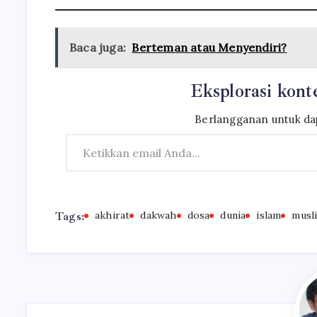
Baca juga:
Berteman atau Menyendiri?
Eksplorasi konte
Berlangganan untuk dap
Ketikkan email Anda...
Tags:
akhirat
dakwah
dosa
dunia
islam
musl