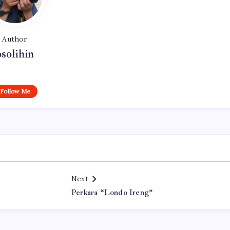
Author
osolihin
Follow Me
Next
Perkara “Londo Ireng”