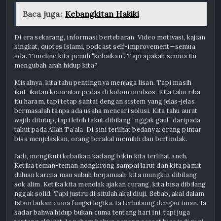
Baca juga:
Kebangkitan Hakiki
Di era sekarang, informasi bertebaran. Video motivasi, kajian
singkat, quotes Islami, podcast self-improvement—semua
ada. Timeline kita penuh “kebaikan”. Tapi apakah semua itu
mengubah arah hidup kita?
Misalnya, kita tahu pentingnya menjaga lisan. Tapi masih
ikut-ikutan komentar pedas di kolom medsos. Kita tahu riba
itu haram, tapi tetap santai dengan sistem yang jelas-jelas
bermasalah tanpa ada usaha mencari solusi. Kita tahu aurat
wajib ditutup, tapi lebih takut dibilang “nggak gaul” daripada
takut pada Allah Ta’ala. Di sini terlihat bedanya: orang pintar
bisa menjelaskan, orang berakal memilih dan bertindak.
Jadi, mengikuti kebaikan kadang bikin kita terlihat aneh.
Ketika teman-teman nongkrong sampai larut dan kita pamit
duluan karena mau subuh berjamaah, kita mungkin dibilang
sok alim. Ketika kita menolak ajakan curang, kita bisa dibilang
nggak solid. Tapi justru di situlah akal diuji. Sebab, akal dalam
Islam bukan cuma fungsi logika. Ia terhubung dengan iman. Ia
sadar bahwa hidup bukan cuma tentang hari ini, tapi juga