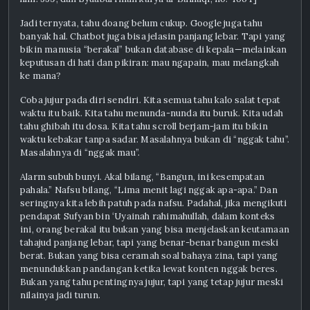
Jadi ternyata, tahu doang belum cukup. Google juga tahu
banyak hal. Chatbot juga bisa jelasin panjang lebar. Tapi yang
bikin manusia “berakal” bukan database di kepala—melainkan
keputusan di hati dan pikiran: mau ngapain, mau melangkah
ke mana?
Coba jujur pada diri sendiri. Kita semua tahu kalo salat tepat
waktu itu baik. Kita tahu menunda-nunda itu buruk. Kita udah
tahu ghibah itu dosa. Kita tahu scroll berjam-jam itu bikin
waktu kebakar tanpa sadar. Masalahnya bukan di “nggak tahu”.
Masalahnya di “nggak mau”.
Alarm subuh bunyi. Akal bilang, “Bangun, ini kesempatan
pahala.” Nafsu bilang, “Lima menit lagi nggak apa-apa.” Dan
seringnya kita lebih patuh pada nafsu. Padahal, jika mengikuti
pendapat Sufyan bin ‘Uyainah rahimahullah, dalam konteks
ini, orang berakal itu bukan yang bisa menjelaskan keutamaan
tahajud panjang lebar, tapi yang benar-benar bangun meski
berat. Bukan yang bisa ceramah soal bahaya zina, tapi yang
menundukkan pandangan ketika lewat konten nggak beres.
Bukan yang tahu pentingnya jujur, tapi yang tetap jujur meski
nilainya jadi turun.