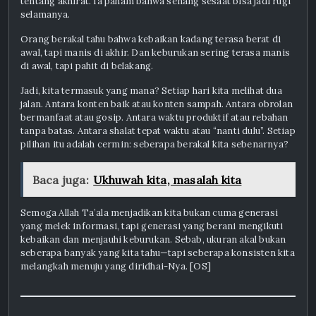
tentang akhirat. Ia paham bahwa senang sesaat bisa jadi rugi
selamanya.
Orang berakal tahu bahwa kebaikan kadang terasa berat di
awal, tapi manis di akhir. Dan keburukan sering terasa manis
di awal, tapi pahit di belakang.
Jadi, kita termasuk yang mana? Setiap hari kita melihat dua
jalan. Antara konten baik atau konten sampah. Antara obrolan
bermanfaat atau gosip. Antara waktu produktif atau rebahan
tanpa batas. Antara shalat tepat waktu atau “nanti dulu”. Setiap
pilihan itu adalah cermin: seberapa berakal kita sebenarnya?
Baca juga:
Ukhuwah kita, masalah kita
Semoga Allah Ta’ala menjadikan kita bukan cuma generasi
yang melek informasi, tapi generasi yang berani mengikuti
kebaikan dan menjauhi keburukan. Sebab, ukuran akal bukan
seberapa banyak yang kita tahu—tapi seberapa konsisten kita
melangkah menuju yang diridhai-Nya. [OS]