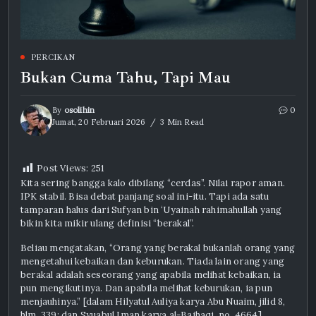
PERCIKAN
Bukan Cuma Tahu, Tapi Mau
By
osolihin
0
Jumat, 20 Februari 2026
3 Min Read
Post Views:
251
Kita sering bangga kalo dibilang “cerdas”. Nilai rapor aman.
IPK stabil. Bisa debat panjang soal ini-itu. Tapi ada satu
tamparan halus dari Sufyan bin ‘Uyainah rahimahullah yang
bikin kita mikir ulang definisi “berakal”.
Beliau mengatakan, “Orang yang berakal bukanlah orang yang
mengetahui kebaikan dan keburukan. Tiada lain orang yang
berakal adalah seseorang yang apabila melihat kebaikan, ia
pun mengikutinya. Dan apabila melihat keburukan, ia pun
menjauhinya.” [dalam Hilyatul Auliya karya Abu Nuaim, jilid 8,
hlm. 339; dan Syuabul Iman karya al-Baihaqi, no. 4664]