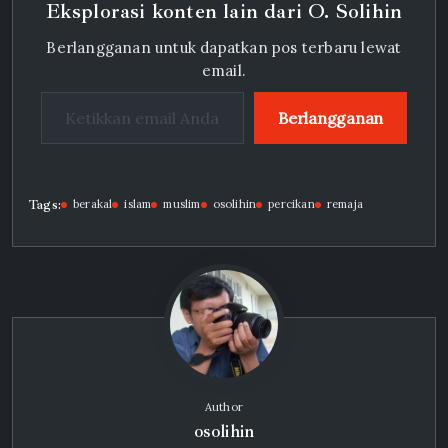
Eksplorasi konten lain dari O. Solihin
Berlangganan untuk dapatkan pos terbaru lewat
email.
Ketikkan email Anda...
Berlangganan
Tags:
berakal
islam
muslim
osolihin
percikan
remaja
Author
osolihin