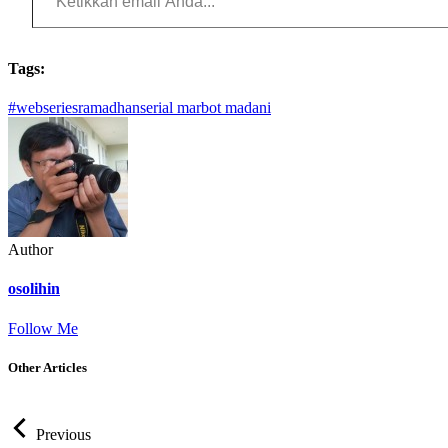
Tags:
#webseriesramadhan
serial marbot madani
Author
osolihin
Follow Me
Other Articles
Previous