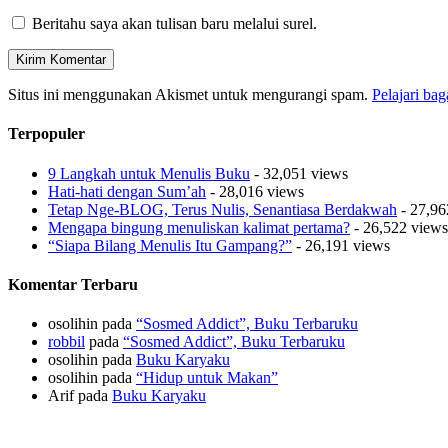
Beritahu saya akan tulisan baru melalui surel.
Situs ini menggunakan Akismet untuk mengurangi spam.
Pelajari ba
Terpopuler
9 Langkah untuk Menulis Buku
- 32,051 views
Hati-hati dengan Sum’ah
- 28,016 views
Tetap Nge-BLOG, Terus Nulis, Senantiasa Berdakwah
- 27,96
Mengapa bingung menuliskan kalimat pertama?
- 26,522 views
“Siapa Bilang Menulis Itu Gampang?”
- 26,191 views
Komentar Terbaru
osolihin
pada
“Sosmed Addict”, Buku Terbaruku
robbil
pada
“Sosmed Addict”, Buku Terbaruku
osolihin
pada
Buku Karyaku
osolihin
pada
“Hidup untuk Makan”
Arif
pada
Buku Karyaku