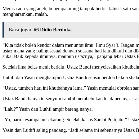
Merasa ada yang aneh, beberapa orang tampak berbisik-bisik satu sam
mengharamkan, malah.
Baca juga:
#6 Didin Berduka
“Kita tidak boleh kendor dalam menuntut ilmu. Ilmu Syar’i. Jangan me
ustaz mana yang paling sesuai dengan suasana hati lalu diikuti dan di
suka. Baik kepada ilmunya, maupun ustaznya,” panjang lebar Ustaz B
Setelah lima belas menit berlalu, Ustaz Bandi menyelesaikan khutba
Luthfi dan Yasin menghampiri Ustaz Bandi seusai berdoa bakda shala
“Ustaz, tumben hari ini khutbahnya lama,” Yasin memulai obrolan s
Ustaz Bandi hanya tersenyum sambil membetulkan letak pecinya. Lal
“Lalu?” Yasin dan Luthfi ampir bareng nanya.
“Ya, baru kesampaian sekarang. Setelah kasus Sanlat Petir, itu,” Ust
Yasin dan Luthfi saling pandang, “Jadi selama ini sebenarnya Ustaz B