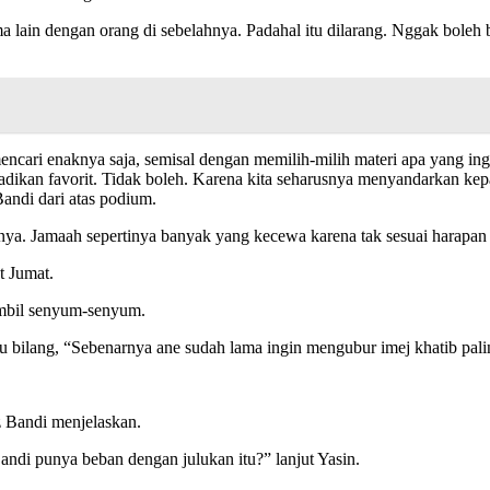
a lain dengan orang di sebelahnya. Padahal itu dilarang. Nggak boleh
ncari enaknya saja, semisal dengan memilih-milih materi apa yang ingi
jadikan favorit. Tidak boleh. Karena kita seharusnya menyandarkan kepa
andi dari atas podium.
hnya. Jamaah sepertinya banyak yang kecewa karena tak sesuai harapan 
t Jumat.
ambil senyum-senyum.
u bilang, “Sebenarnya ane sudah lama ingin mengubur imej khatib pali
az Bandi menjelaskan.
andi punya beban dengan julukan itu?” lanjut Yasin.