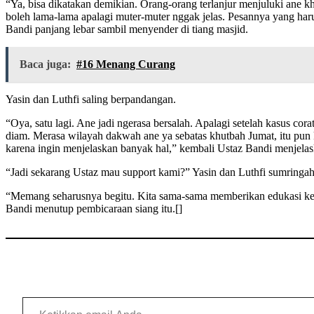
“Ya, bisa dikatakan demikian. Orang-orang terlanjur menjuluki ane 
boleh lama-lama apalagi muter-muter nggak jelas. Pesannya yang har
Bandi panjang lebar sambil menyender di tiang masjid.
Baca juga:
#16 Menang Curang
Yasin dan Luthfi saling berpandangan.
“Oya, satu lagi. Ane jadi ngerasa bersalah. Apalagi setelah kasus co
diam. Merasa wilayah dakwah ane ya sebatas khutbah Jumat, itu pun k
karena ingin menjelaskan banyak hal,” kembali Ustaz Bandi menjelas
“Jadi sekarang Ustaz mau support kami?” Yasin dan Luthfi sumringah
“Memang seharusnya begitu. Kita sama-sama memberikan edukasi kepa
Bandi menutup pembicaraan siang itu.[]
Ketikkan email Anda...