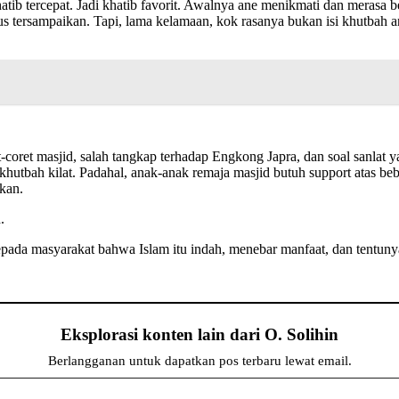
khatib tercepat. Jadi khatib favorit. Awalnya ane menikmati dan mera
us tersampaikan. Tapi, lama kelamaan, kok rasanya bukan isi khutbah 
rat-coret masjid, salah tangkap terhadap Engkong Japra, dan soal sanl
hutbah kilat. Padahal, anak-anak remaja masjid butuh support atas beb
kan.
.
da masyarakat bahwa Islam itu indah, menebar manfaat, dan tentunya 
Eksplorasi konten lain dari O. Solihin
Berlangganan untuk dapatkan pos terbaru lewat email.