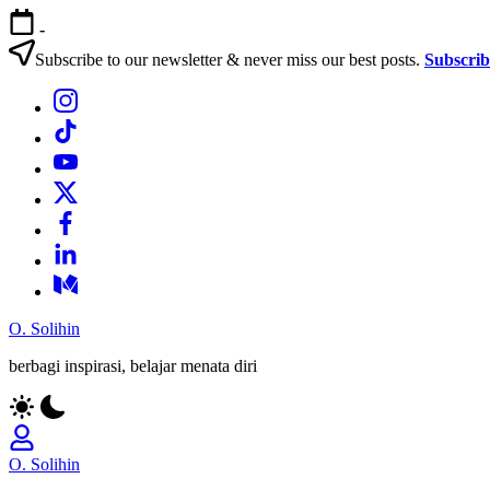
Skip
-
to
content
Subscribe to our newsletter & never miss our best posts.
Subscri
Bagian
Menu
Bagian
Menu
Bagian
Menu
Bagian
Menu
Bagian
Menu
Bagian
Menu
Bagian
Menu
O. Solihin
berbagi inspirasi, belajar menata diri
O. Solihin