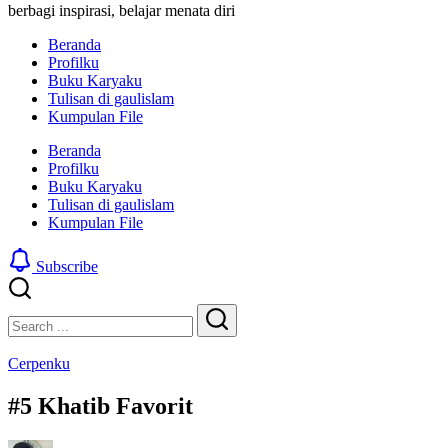
berbagi inspirasi, belajar menata diri
Beranda
Profilku
Buku Karyaku
Tulisan di gaulislam
Kumpulan File
Beranda
Profilku
Buku Karyaku
Tulisan di gaulislam
Kumpulan File
Subscribe
Close
Search
Search
Cerpenku
#5 Khatib Favorit