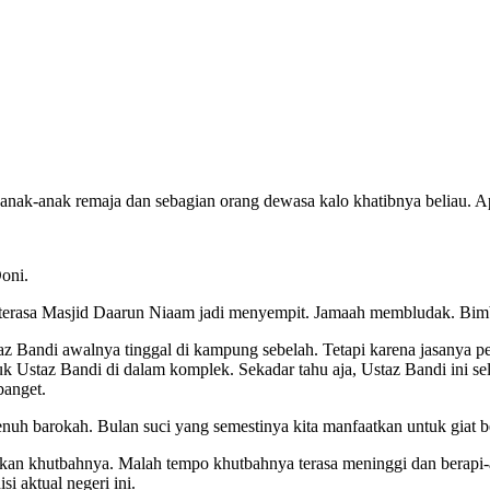
anak-anak remaja dan sebagian orang dewasa kalo khatibnya beliau. A
oni.
ib, terasa Masjid Daarun Niaam jadi menyempit. Jamaah membludak. Bim
. Ustaz Bandi awalnya tinggal di kampung sebelah. Tetapi karena jasa
Ustaz Bandi di dalam komplek. Sekadar tahu aja, Ustaz Bandi ini sela
banget.
enuh barokah. Bulan suci yang semestinya kita manfaatkan untuk giat 
aikan khutbahnya. Malah tempo khutbahnya terasa meninggi dan berapi
i aktual negeri ini.