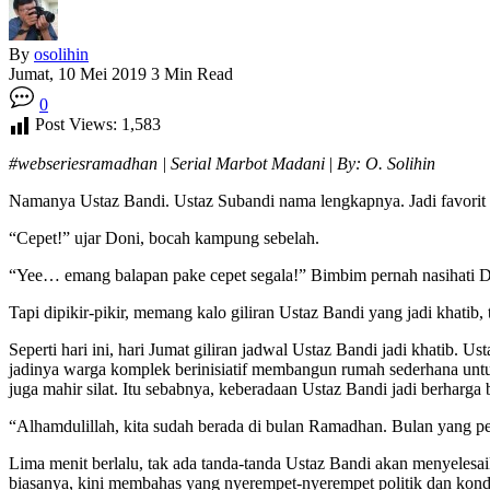
By
osolihin
Jumat, 10 Mei 2019
3 Min Read
0
Post Views:
1,583
#webseriesramadhan | Serial Marbot Madani
|
By: O. Solihin
Namanya Ustaz Bandi. Ustaz Subandi nama lengkapnya. Jadi favorit 
“Cepet!” ujar Doni, bocah kampung sebelah.
“Yee… emang balapan pake cepet segala!” Bimbim pernah nasihati D
Tapi dipikir-pikir, memang kalo giliran Ustaz Bandi yang jadi khat
Seperti hari ini, hari Jumat giliran jadwal Ustaz Bandi jadi khatib
jadinya warga komplek berinisiatif membangun rumah sederhana untuk 
juga mahir silat. Itu sebabnya, keberadaan Ustaz Bandi jadi berharga 
“Alhamdulillah, kita sudah berada di bulan Ramadhan. Bulan yang p
Lima menit berlalu, tak ada tanda-tanda Ustaz Bandi akan menyeles
biasanya, kini membahas yang nyerempet-nyerempet politik dan kondis