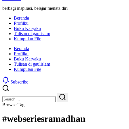
berbagi inspirasi, belajar menata diri
Beranda
Profilku
Buku Karyaku
Tulisan di gaulislam
Kumpulan File
Beranda
Profilku
Buku Karyaku
Tulisan di gaulislam
Kumpulan File
Subscribe
Close
Search
Search
Browse Tag
#webseriesramadhan