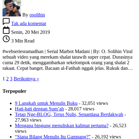
By
osolihin
pada
Tak ada komentar
#15
Tarawih
Senin, 20 Mei 2019
Balapan
3 Min Read
#webseriesramadhan | Serial Marbot Madani | By: O. Solihin Viral
sebuah video yang merekam shalat tarawih super cepat. Durasinya
cuma 29 detik, menggambarkan sekelompok orang yang shalat 2
rakaat. Cepat banget. Bacaan al-Fatihah nggak jelas. Rukuk dan…
1
2
3
Berikutnya »
Terpopuler
9 Langkah untuk Menulis Buku
- 32,051 views
Hati-hati dengan Sum’ah
- 28,017 views
Tetap Nge-BLOG, Terus Nulis, Senantiasa Berdakwah
-
27,963 views
Mengapa bingung menuliskan kalimat pertama?
- 26,523
views
“Siapa Bilang Menulis Itu Gampang?”
- 26,192 views