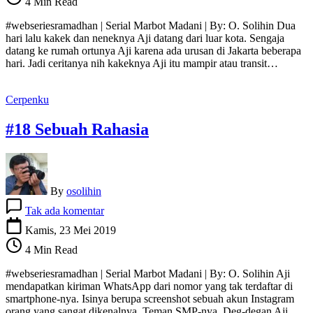
4 Min Read
Ngaji
#webseriesramadhan | Serial Marbot Madani | By: O. Solihin Dua
hari lalu kakek dan neneknya Aji datang dari luar kota. Sengaja
datang ke rumah ortunya Aji karena ada urusan di Jakarta beberapa
hari. Jadi ceritanya nih kakeknya Aji itu mampir atau transit…
Cerpenku
#18 Sebuah Rahasia
By
osolihin
pada
Tak ada komentar
#18
Sebuah
Kamis, 23 Mei 2019
Rahasia
4 Min Read
#webseriesramadhan | Serial Marbot Madani | By: O. Solihin Aji
mendapatkan kiriman WhatsApp dari nomor yang tak terdaftar di
smartphone-nya. Isinya berupa screenshot sebuah akun Instagram
orang yang sangat dikenalnya. Teman SMP-nya. Deg-degan Aji