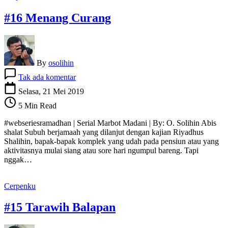
#16 Menang Curang
By
osolihin
pada
Tak ada komentar
#16
Menang
Selasa, 21 Mei 2019
Curang
5 Min Read
#webseriesramadhan | Serial Marbot Madani | By: O. Solihin Abis
shalat Subuh berjamaah yang dilanjut dengan kajian Riyadhus
Shalihin, bapak-bapak komplek yang udah pada pensiun atau yang
aktivitasnya mulai siang atau sore hari ngumpul bareng. Tapi
nggak…
Cerpenku
#15 Tarawih Balapan