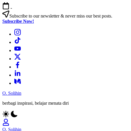
Skip
-
to
content
Subscribe to our newsletter & never miss our best posts.
Subscribe Now!
Bagian
Menu
Bagian
Menu
Bagian
Menu
Bagian
Menu
Bagian
Menu
Bagian
Menu
Bagian
Menu
O. Solihin
berbagi inspirasi, belajar menata diri
O. Solihin