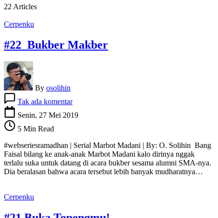
22 Articles
Cerpenku
#22 Bukber Makber
By
osolihin
pada
Tak ada komentar
#22
Bukber
Senin, 27 Mei 2019
Makber
5 Min Read
#webseriesramadhan | Serial Marbot Madani | By: O. Solihin Bang
Faisal bilang ke anak-anak Marbot Madani kalo dirinya nggak
terlalu suka untuk datang di acara bukber sesama alumni SMA-nya.
Dia beralasan bahwa acara tersebut lebih banyak mudharatnya…
Cerpenku
#21 Buka Topengmu!