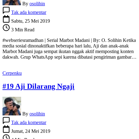
By
osolihin
pada
Tak ada komentar
#20
Medsos
Sabtu, 25 Mei 2019
Down
3 Min Read
#webseriesramadhan | Serial Marbot Madani | By: O. Solihin Ketika
media sosial dinonaktifkan beberapa hari lalu, Aji dan anak-anak
Marbot Madani juga sempat ikutan nggak aktif memposting konten
dakwah. Grup WhatsApp sepi karena dibatasi pengiriman gambar…
Cerpenku
#19 Aji Dilarang Ngaji
By
osolihin
pada
Tak ada komentar
#19
Aji
Jumat, 24 Mei 2019
Dilarang