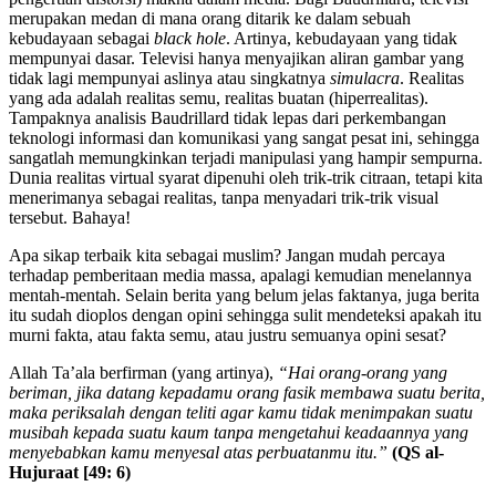
merupakan medan di mana orang ditarik ke dalam sebuah
kebudayaan sebagai
black hole
. Artinya, kebudayaan yang tidak
mempunyai dasar. Televisi hanya menyajikan aliran gambar yang
tidak lagi mempunyai aslinya atau singkatnya
simulacra
. Realitas
yang ada adalah realitas semu, realitas buatan (hiperrealitas).
Tampaknya analisis Baudrillard tidak lepas dari perkembangan
teknologi informasi dan komunikasi yang sangat pesat ini, sehingga
sangatlah memungkinkan terjadi manipulasi yang hampir sempurna.
Dunia realitas virtual syarat dipenuhi oleh trik-trik citraan, tetapi kita
menerimanya sebagai realitas, tanpa menyadari trik-trik visual
tersebut. Bahaya!
Apa sikap terbaik kita sebagai muslim? Jangan mudah percaya
terhadap pemberitaan media massa, apalagi kemudian menelannya
mentah-mentah. Selain berita yang belum jelas faktanya, juga berita
itu sudah dioplos dengan opini sehingga sulit mendeteksi apakah itu
murni fakta, atau fakta semu, atau justru semuanya opini sesat?
Allah Ta’ala berfirman (yang artinya),
“Hai orang-orang yang
beriman, jika datang kepadamu orang fasik membawa suatu berita,
maka periksalah dengan teliti agar kamu tidak menimpakan suatu
musibah kepada suatu kaum tanpa mengetahui keadaannya yang
menyebabkan kamu menyesal atas perbuatanmu itu.”
(QS al-
Hujuraat [49: 6)