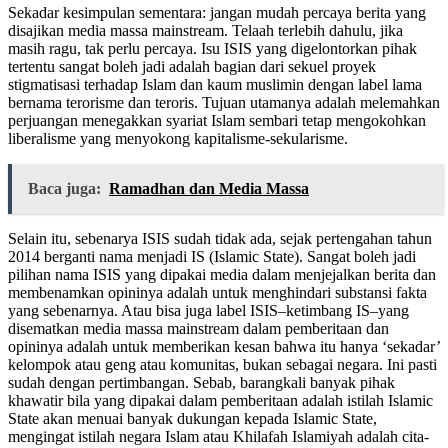
Sekadar kesimpulan sementara: jangan mudah percaya berita yang
disajikan media massa mainstream. Telaah terlebih dahulu, jika
masih ragu, tak perlu percaya. Isu ISIS yang digelontorkan pihak
tertentu sangat boleh jadi adalah bagian dari sekuel proyek
stigmatisasi terhadap Islam dan kaum muslimin dengan label lama
bernama terorisme dan teroris. Tujuan utamanya adalah melemahkan
perjuangan menegakkan syariat Islam sembari tetap mengokohkan
liberalisme yang menyokong kapitalisme-sekularisme.
Baca juga:
Ramadhan dan Media Massa
Selain itu, sebenarya ISIS sudah tidak ada, sejak pertengahan tahun
2014 berganti nama menjadi IS (Islamic State). Sangat boleh jadi
pilihan nama ISIS yang dipakai media dalam menjejalkan berita dan
membenamkan opininya adalah untuk menghindari substansi fakta
yang sebenarnya. Atau bisa juga label ISIS–ketimbang IS–yang
disematkan media massa mainstream dalam pemberitaan dan
opininya adalah untuk memberikan kesan bahwa itu hanya ‘sekadar’
kelompok atau geng atau komunitas, bukan sebagai negara. Ini pasti
sudah dengan pertimbangan. Sebab, barangkali banyak pihak
khawatir bila yang dipakai dalam pemberitaan adalah istilah Islamic
State akan menuai banyak dukungan kepada Islamic State,
mengingat istilah negara Islam atau Khilafah Islamiyah adalah cita-