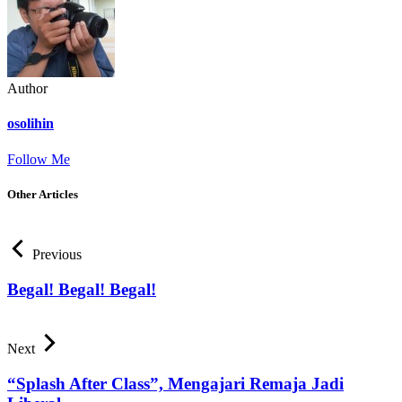
Author
osolihin
Follow Me
Other Articles
Previous
Begal! Begal! Begal!
Next
“Splash After Class”, Mengajari Remaja Jadi