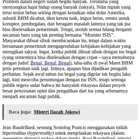
Problem dalam negeri sudah begitu banyak. Terutama yang
menyangkut hajat hidup orang banyak (rakyat). Nilai rupiah yang
terus terjun bebas seiring dengan kenaikan nilai dolar Amerika,
subsidi BBM dicabut, tiket kereta naik, impor beras, remisi untuk
koruptor, pembegalan, dan beragam masalah lainnya yang tak jua
bisa diselesaikan pemerintah. Tetapi, seolah semua hilang berganti
ancaman baru yang tak penting bernama “Monster ISIS”.
Masyarakat dibuat sibuk membicarakan itu, tetapi dalam waktu
bersamaan pemerintah mengagendakan kebijakan-kebijakan yang
merugikan rakyat. Ingat, ketika publik dibuat sibuk dengan isu begal
(yang semestinya bisa diselesaikan dengan cepat—saya menulisnya
dengan judul:
Begal, Begal, Begal
), tahu-tahu di awal Maret BBM
jenis premium naik lagi. Intinya, apapun bisa dijadikan pengalih
perhatian. Sejak awal tahun isu begal yang digelar tak begitu laku
lagi, kini mencoba peruntungan dengan isu ISIS, tetapi semoga
publik segera sadar bahwa itu hanyalah rekayasa dalam proyek
besar penyesatan opini dan pengalihan dari isu yang sebenarnya
menjadi ancaman bagi publik.
Baca juga:
Misteri Ijazah Jokowi
Jean Baudrillard, seorang Sosiolog Prancis menggunakan istilah
hiperrealitas (
hyperreality)
untuk menjelaskan rekayasa (dalam
pengertian distorsi) makna dalam media. Bagi Baudrillard, televisi