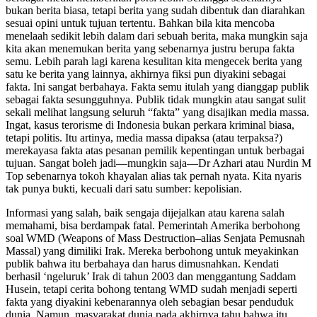
bukan berita biasa, tetapi berita yang sudah dibentuk dan diarahkan
sesuai opini untuk tujuan tertentu. Bahkan bila kita mencoba
menelaah sedikit lebih dalam dari sebuah berita, maka mungkin saja
kita akan menemukan berita yang sebenarnya justru berupa fakta
semu. Lebih parah lagi karena kesulitan kita mengecek berita yang
satu ke berita yang lainnya, akhirnya fiksi pun diyakini sebagai
fakta. Ini sangat berbahaya. Fakta semu itulah yang dianggap publik
sebagai fakta sesungguhnya. Publik tidak mungkin atau sangat sulit
sekali melihat langsung seluruh “fakta” yang disajikan media massa.
Ingat, kasus terorisme di Indonesia bukan perkara kriminal biasa,
tetapi politis. Itu artinya, media massa dipaksa (atau terpaksa?)
merekayasa fakta atas pesanan pemilik kepentingan untuk berbagai
tujuan. Sangat boleh jadi—mungkin saja—Dr Azhari atau Nurdin M
Top sebenarnya tokoh khayalan alias tak pernah nyata. Kita nyaris
tak punya bukti, kecuali dari satu sumber: kepolisian.
Informasi yang salah, baik sengaja dijejalkan atau karena salah
memahami, bisa berdampak fatal. Pemerintah Amerika berbohong
soal WMD (Weapons of Mass Destruction–alias Senjata Pemusnah
Massal) yang dimiliki Irak. Mereka berbohong untuk meyakinkan
publik bahwa itu berbahaya dan harus dimusnahkan. Kendati
berhasil ‘ngeluruk’ Irak di tahun 2003 dan menggantung Saddam
Husein, tetapi cerita bohong tentang WMD sudah menjadi seperti
fakta yang diyakini kebenarannya oleh sebagian besar penduduk
dunia. Namun, masyarakat dunia pada akhirnya tahu bahwa itu