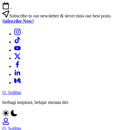
Skip
-
to
content
Subscribe to our newsletter & never miss our best posts.
Subscribe Now!
Bagian
Menu
Bagian
Menu
Bagian
Menu
Bagian
Menu
Bagian
Menu
Bagian
Menu
Bagian
Menu
O. Solihin
berbagi inspirasi, belajar menata diri
O. Solihin