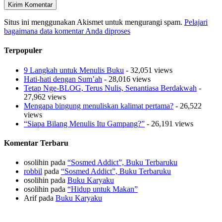
Situs ini menggunakan Akismet untuk mengurangi spam.
Pelajari
bagaimana data komentar Anda diproses
Terpopuler
9 Langkah untuk Menulis Buku
- 32,051 views
Hati-hati dengan Sum’ah
- 28,016 views
Tetap Nge-BLOG, Terus Nulis, Senantiasa Berdakwah
-
27,962 views
Mengapa bingung menuliskan kalimat pertama?
- 26,522
views
“Siapa Bilang Menulis Itu Gampang?”
- 26,191 views
Komentar Terbaru
osolihin
pada
“Sosmed Addict”, Buku Terbaruku
robbil
pada
“Sosmed Addict”, Buku Terbaruku
osolihin
pada
Buku Karyaku
osolihin
pada
“Hidup untuk Makan”
Arif
pada
Buku Karyaku