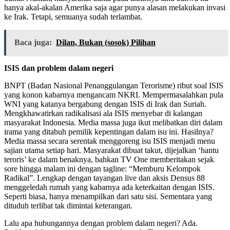
hanya akal-akalan Amerika saja agar punya alasan melakukan invasi
ke Irak. Tetapi, semuanya sudah terlambat.
Baca juga:
Dilan, Bukan (sosok) Pilihan
ISIS dan problem dalam negeri
BNPT (Badan Nasional Penanggulangan Terorisme) ribut soal ISIS
yang konon kabarnya mengancam NKRI. Mempermasalahkan pula
WNI yang katanya bergabung dengan ISIS di Irak dan Suriah.
Mengkhawatirkan radikalisasi ala ISIS menyebar di kalangan
masyarakat Indonesia. Media massa juga ikut melibatkan diri dalam
irama yang ditabuh pemilik kepentingan dalam isu ini. Hasilnya?
Media massa secara serentak menggoreng isu ISIS menjadi menu
sajian utama setiap hari. Masyarakat dibuat takut, dijejalkan ‘hantu
teroris’ ke dalam benaknya, bahkan TV One memberitakan sejak
sore hingga malam ini dengan tagline: “Memburu Kelompok
Radikal”. Lengkap dengan tayangan live dan aksis Densus 88
menggeledah rumah yang kabarnya ada keterkaitan dengan ISIS.
Seperti biasa, hanya menampilkan dari satu sisi. Sementara yang
dituduh terlibat tak dimintai keterangan.
Lalu apa hubungannya dengan problem dalam negeri? Ada.