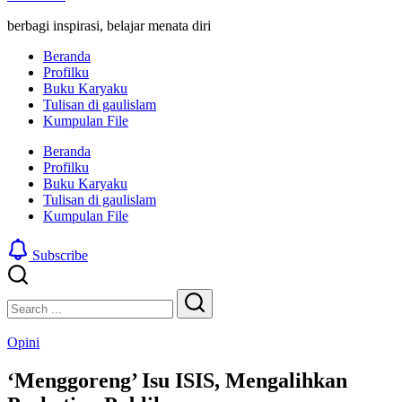
berbagi inspirasi, belajar menata diri
Beranda
Profilku
Buku Karyaku
Tulisan di gaulislam
Kumpulan File
Beranda
Profilku
Buku Karyaku
Tulisan di gaulislam
Kumpulan File
Subscribe
Close
Search
Search
Opini
‘Menggoreng’ Isu ISIS, Mengalihkan