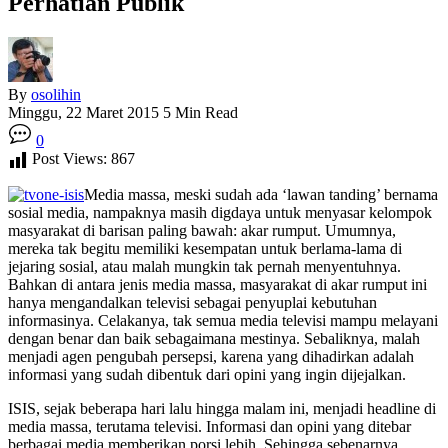
Perhatian Publik
By
osolihin
Minggu, 22 Maret 2015
5 Min Read
0
Post Views:
867
Media massa, meski sudah ada ‘lawan tanding’ bernama
sosial media, nampaknya masih digdaya untuk menyasar kelompok
masyarakat di barisan paling bawah: akar rumput. Umumnya,
mereka tak begitu memiliki kesempatan untuk berlama-lama di
jejaring sosial, atau malah mungkin tak pernah menyentuhnya.
Bahkan di antara jenis media massa, masyarakat di akar rumput ini
hanya mengandalkan televisi sebagai penyuplai kebutuhan
informasinya. Celakanya, tak semua media televisi mampu melayani
dengan benar dan baik sebagaimana mestinya. Sebaliknya, malah
menjadi agen pengubah persepsi, karena yang dihadirkan adalah
informasi yang sudah dibentuk dari opini yang ingin dijejalkan.
ISIS, sejak beberapa hari lalu hingga malam ini, menjadi headline di
media massa, terutama televisi. Informasi dan opini yang ditebar
berbagai media memberikan porsi lebih. Sehingga sebenarnya