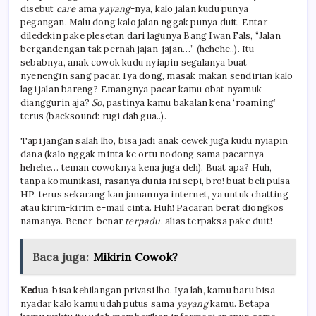
disebut
care
ama
yayang
-nya, kalo jalan kudu punya
pegangan. Malu dong kalo jalan nggak punya duit. Entar
diledekin pake plesetan dari lagunya Bang Iwan Fals, “Jalan
bergandengan tak pernah jajan-jajan…” (hehehe..). Itu
sebabnya, anak cowok kudu nyiapin segalanya buat
nyenengin sang pacar. Iya dong, masak makan sendirian kalo
lagi jalan bareng? Emangnya pacar kamu obat nyamuk
dianggurin aja?
So
, pastinya kamu bakalan kena ‘roaming’
terus (backsound: rugi dah gua..).
Tapi jangan salah lho, bisa jadi anak cewek juga kudu nyiapin
dana (kalo nggak minta ke ortu nodong sama pacarnya—
hehehe… teman cowoknya kena juga deh). Buat apa? Huh,
tanpa komunikasi, rasanya dunia ini sepi, bro! buat beli pulsa
HP, terus sekarang kan jamannya inter­net, ya untuk chatting
atau kirim-kirim e-mail cinta. Huh! Pacaran berat diongkos
namanya. Bener-benar
terpadu
, alias terpaksa pake duit!
Baca juga:
Mikirin Cowok?
Kedua
, bisa kehilangan privasi lho. Iya lah, kamu baru bisa
nyadar kalo kamu udah putus sama
yayang
kamu. Betapa