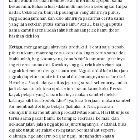
kamu waktu itu udah memberikan informasi apapun sama
kekasihmu. Rahasia luar-dalam dirimu bisa kebongkar tanpa
sadar. Celakanya, banyak pasangan yang akhirnya putus.
Nggak ada jaminan kan kalo akhirnya pacarmu cerita sama
yang lain setelah putus sama kamu? Atau… bisa juga putus
sama kamu karena udah tahu kebiasaan jelek kamu (koor:
kasihan deh lo!)
Ketiga
, mengganggu aktivitas produktif. Tentu saja. Sebab,
pikiran kamu manteng terus ke si dia. Inget terus sama doi.
Maklumlah, bagi kamu yang kena ‘sihir’ kasmaran, pastinya
inget terus sama doi. Kayaknya nggak rela kalo sehari aja
nggak ketemu or denger suaranya. Nggak afdol kalo tiap jam
nggak dapetin update info soal doi (emangnya situs berita?
Hehehe… *tapi adanya situs jejaring sosial sebenarnya udah
jadi alasan untuk bisa update info pacar kamu kok). Persis
kayak pelajar yang saban harinya makan sambel melulu,
katanya sih bisa bodoh. Lho? Iya, kalo ‘kerjaan’ makan sambel
itu membuat doi lupa belajar (hahaha…). Nah, pacaran
disinyalir bisa membunuh produktivitas kamu. Hari libur joss
terus sama pacar kamu; ke tempat rekreasi, ke mall, dan
sekadar jalan-jalan nggak jelas juntrungannya. Padahal, bisa
dipake untuk istirahat or kegiatan bermanfaat seperti
olahraga, ngelancarin belajar ngaji, menghadiri kajian