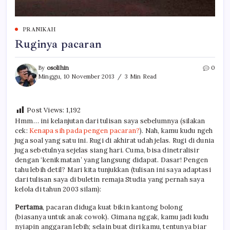
PRANIKAH
Ruginya pacaran
By
osolihin
0
Minggu, 10 November 2013
3 Min Read
Post Views:
1,192
Hmm… ini kelanjutan dari tulisan saya sebelumnya (silakan
cek:
Kenapa sih pada pengen pacaran?
). Nah, kamu kudu ngeh
juga soal yang satu ini. Rugi di akhirat udah jelas. Rugi di dunia
juga sebetulnya sejelas siang hari. Cuma, bisa dinetralisir
dengan ‘kenikmatan’ yang langsung didapat. Dasar! Pengen
tahu lebih detil? Mari kita tunjukkan (tulisan ini saya adaptasi
dari tulisan saya di buletin remaja Studia yang pernah saya
kelola di tahun 2003 silam):
Pertama
, pacaran diduga kuat bikin kantong bolong
(biasanya untuk anak cowok). Gimana nggak, kamu jadi kudu
nyiapin anggaran lebih; selain buat diri kamu, tentunya biar