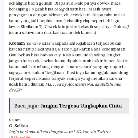
sekaligus bikin gelisah. Siapa sudi kalo punya cowok mata
keranjang? Nggak bisa
teteg
di satu hati. Masih nyari
penyegaran dengan akhwat, eh, cewek lain. Siapa tahu malah
kamu yang jadi ‘sephia’-nya (kekasih gelap seperti di lagu
lawas Sheila on 7). Cewek lain justru kekasih sejatinya. Gubrag!
(suara satu-suara dua: kasihaaan deh kamu…)
Keenam
,
beware
alias waspadalah! Kejahatan terjadi bukan
karena niat pelakunya saja, tapi juga karena ada kesempatan.
Gaul bebas bisa bablas euy! Kalo kamu udah saling lengket,
jangan harap akal sehat kamu dipake untuk mikir bener. Justru
kamu malah bimbang dengan ‘suara-suara’ yang ngomporin
supaya melakukan “begituan”. Pastinya kamu nggak mau dong
terjerat seperti kasus banyak remaja yang menikah karena
udah hamil duluan;
Married by Accident!
Naudzubillahi min
dzalik!
Baca juga:
Jangan Tergesa Ungkapkan Cinta
Salam,
O. Solihin
Ingin berkomunikasi dengan saya? Silakan via Twitter
di
@osolihin