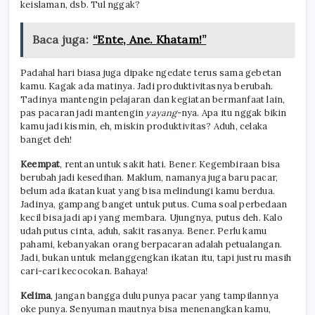
keislaman, dsb. Tul nggak?
Baca juga:
“Ente, Ane. Khatam!”
Padahal hari biasa juga dipake ngedate terus sama gebetan
kamu. Kagak ada matinya. Jadi produktivitasnya berubah.
Tadinya mantengin pelajaran dan kegiatan bermanfaat lain,
pas pacaran jadi mantengin
yayang
-nya. Apa itu nggak bikin
kamu jadi kismin, eh, miskin produktivitas? Aduh, celaka
banget deh!
Keempat
, rentan untuk sakit hati. Bener. Kegembiraan bisa
berubah jadi kesedihan. Maklum, namanya juga baru pacar,
belum ada ikatan kuat yang bisa melindungi kamu berdua.
Jadinya, gampang banget untuk putus. Cuma soal perbedaan
kecil bisa jadi api yang membara. Ujungnya, putus deh. Kalo
udah putus cinta, aduh, sakit rasanya. Bener. Perlu kamu
pahami, kebanyakan orang berpacaran adalah petualangan.
Jadi, bukan untuk melanggengkan ikatan itu, tapi justru masih
cari-cari kecocokan. Bahaya!
Kelima
, jangan bangga dulu punya pacar yang tampilannya
oke punya. Senyuman mautnya bisa menenangkan kamu,