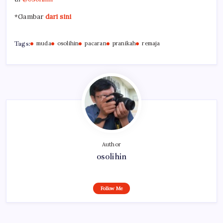
*Gambar
dari sini
Tags:
muda
osolihin
pacaran
pranikah
remaja
Author
osolihin
Follow Me