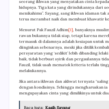
seorang ikhwan yang menyatakan cinta kepad
hidupnya. Tiga kata yang dirindukannya dari se
menikahimu”. Sayang, sang ikhwan idaman tak
terus merambat naik dan membuat khawatir kelu
Menurut Pak Fauzil Adhim
[1]
, banyaknya musli
rawan bukannya tidak siap, tetapi karena merek
termasuk di dalamnya adalah kesiapan untuk me
diinginkan sebenarnya, meski jika ditilik kemba
persyaratan yang ‘sedikit’ lebih dibanding lelak
baik, tidak berbuat syirik dan pergaulannya tid
Fauzil, tidak usah mematok kriteria terlalu tin
melakukannya.
Jika antara ikhwan dan akhwat ternyata “salin
dengan kondisinya. Sehingga mengharuskan ia 
mengupayakan cinta yang dimilikinya untuk dis
Baca juga:
Kasih Sayang