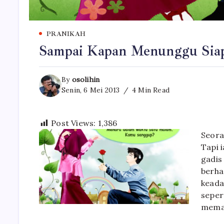
PRANIKAH
Sampai Kapan Menunggu Sia
By
osolihin
Senin, 6 Mei 2013
4 Min Read
Post Views:
1,386
Seora
Tapi 
gadis
berha
keada
seper
meman