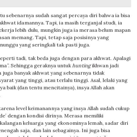
u sebenarnya sudah sangat percaya diri bahwa ia bisa
hwat idamannya. Tapi, ia masih terganjal studi, ia
ekerja lebih dulu, mungkin juga ia merasa belum mapan
lasan memang. Tapi, tetap saja posisinya yang
nggu yang seringkali tak pasti juga.
eperti tadi, tak beda juga dengan para akhwat. Apalagi
ima”. Sehingga geraknya untuk
hunting
ikhwan jadi
in juga banyak akhwat yang sebenarnya tidak
t yang tinggi, atau terlalu tinggi. Asal, lelaki yang
baik (dan tentu mencitainya), insya Allah akan
.
 karena level keimanannya yang insya Allah sudah cukup
e’ dengan kondisi dirinya. Merasa memiliki
 kalangan keluarga yang ekonominya lemah, sadar diri
engah saja, dan lain sebagainya. Ini juga bisa