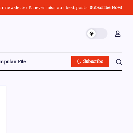
ur newsletter & never miss our best posts.
Subscribe Now!
mpulan File
Subscribe
Terpopuler