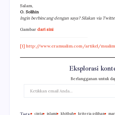
Salam,
O. Solihin
Ingin berbincang dengan saya? Silakan via Twitte
Gambar
dari sini
[1]
http://www.eramuslim.com/artikel/muslim
Eksplorasi konte
Berlangganan untuk dap
Ketikkan email Anda...
Tags:
cinta
islami
khitbah
kriteria pilihan
mar