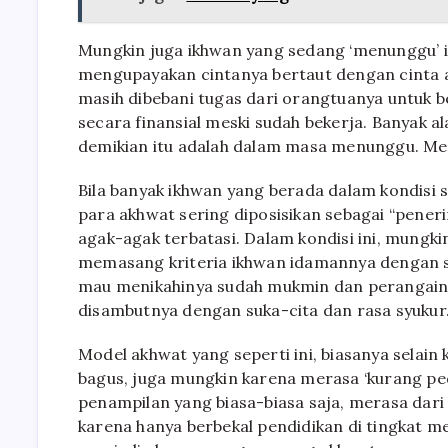
Mungkin juga ikhwan yang sedang ‘menunggu’ it
mengupayakan cintanya bertaut dengan cinta ak
masih dibebani tugas dari orangtuanya untuk b
secara finansial meski sudah bekerja. Banyak a
demikian itu adalah dalam masa menunggu. Menu
Bila banyak ikhwan yang berada dalam kondisi s
para akhwat sering diposisikan sebagai “pener
agak-agak terbatasi. Dalam kondisi ini, mungk
memasang kriteria ikhwan idamannya dengan syara
mau menikahinya sudah mukmin dan perangainya 
disambutnya dengan suka-cita dan rasa syukur
Model akhwat yang seperti ini, biasanya selain
bagus, juga mungkin karena merasa ‘kurang ped
penampilan yang biasa-biasa saja, merasa dari
karena hanya berbekal pendidikan di tingkat men