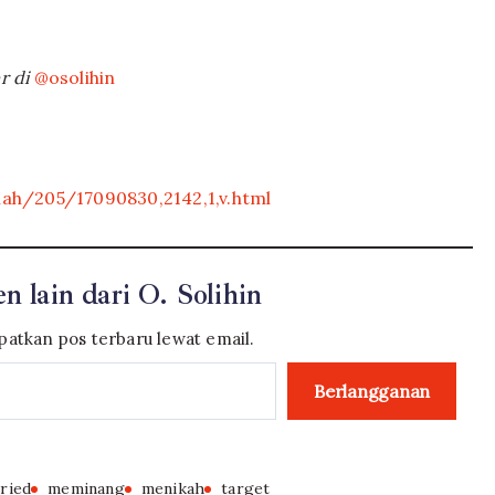
r di
@osolihin
ah/205/17090830,2142,1,v.html
n lain dari O. Solihin
atkan pos terbaru lewat email.
Berlangganan
ried
meminang
menikah
target