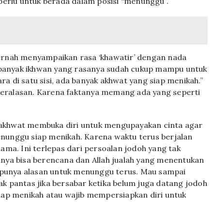
erlu untuk berada dalam posisi “menunggu”.
pernah menyampaikan rasa ‘khawatir’ dengan nada
banyak ikhwan yang rasanya sudah cukup mampu untuk
a di satu sisi, ada banyak akhwat yang siap menikah.”
beralasan. Karena faktanya memang ada yang seperti
 akhwat membuka diri untuk mengupayakan cinta agar
enunggu siap menikah. Karena waktu terus berjalan
lama. Ini terlepas dari persoalan jodoh yang tak
anya bisa berencana dan Allah jualah yang menentukan
ta punya alasan untuk menunggu terus. Mau sampai
ak pantas jika bersabar ketika belum juga datang jodoh
siap menikah atau wajib mempersiapkan diri untuk