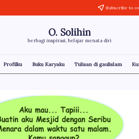
Subscribe to o
O. Solihin
berbagi inspirasi, belajar menata diri
Profilku
Buku Karyaku
Tulisan di gaulislam
Ku