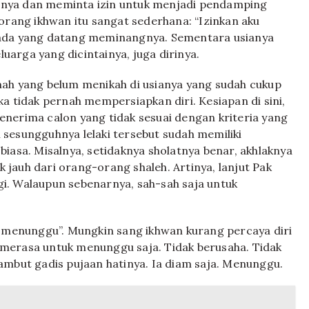
anya dan meminta izin untuk menjadi pendamping
orang ikhwan itu sangat sederhana: “Izinkan aku
 ada yang datang meminangnya. Sementara usianya
arga yang dicintainya, juga dirinya.
mah yang belum menikah di usianya yang sudah cukup
a tidak pernah mempersiapkan diri. Kesiapan di sini,
nerima calon yang tidak sesuai dengan kriteria yang
li sesungguhnya lelaki tersebut sudah memiliki
i biasa. Misalnya, setidaknya sholatnya benar, akhlaknya
ak jauh dari orang-orang shaleh. Artinya, lanjut Pak
ggi. Walaupun sebenarnya, sah-sah saja untuk
g menunggu”. Mungkin sang ikhwan kurang percaya diri
merasa untuk menunggu saja. Tidak berusaha. Tidak
ambut gadis pujaan hatinya. Ia diam saja. Menunggu.