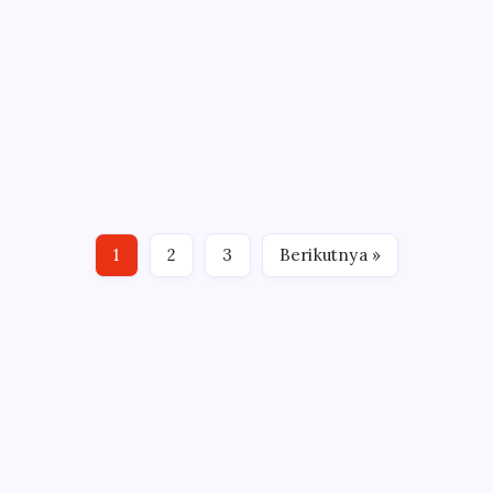
CERPENKU
#17 Provokasi
Pada
By
Osolihin
Rabu, 22 Mei 2019
Tak Ada Komentar
#17
7 Min Read
Provokasi
#webseriesramadhan | Serial Marbot Madani | By: O.
Solihin Aji dan anak-anak Marbot Madani dibimbing
langsung Bang Faisal akhirnya pergi juga ke Jakarta
untuk mengikuti Aksi Gerakan Nasional Kedaulatan
1
2
3
Berikutnya »
Rakyat. Beruntung di kompleknya sudah terbiasa…
Terpopuler
9 Langkah untuk Menulis Buku