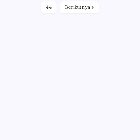
44
Berikutnya »
Terpopuler
9 Langkah untuk Menulis Buku
Hati-hati dengan Sum’ah
Tetap Nge-BLOG, Terus Nulis, Senantiasa
Berdakwah
Mengapa bingung menuliskan kalimat pertama?
“Siapa Bilang Menulis Itu Gampang?”