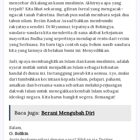
menyebar di kalangan kaum muslimin. Akhirnya apa yang
terjadi? Kita lihat sekarang, giliran Isreal yang mengacak-
ngacak tanah Palestina. Suriah pun sudah membara sejak dua
tahun silam. Rezim Bashar Assad bahkan membunuhi
rakyatnya sendiri. Di Myanmar, tepatnya di Rohingya,
saudara-saudara kita menderita di sana akibat kekejaman
mayoritas Budha yang sepertinya mendapat restu dari rezim
yang berkuasa. Itu baru tiga contoh saja, belum nasib saudara
kita yang lainnya di belahan bumi ini. Menyedihkan.
Jadi, upaya membangkitkan Islam dan kaum muslimin, adalah
syarat mutlak untuk menjadikan Islam sebagai kekuatan
handal di dunia ini. Ini tanggung jawab kita semua. Ayo, mulai
dari tumbuhkan kecintaan kepada Islam, pelajari, pahami,
amalkan dan bersama-sama sebarkan melalui perjuangan
dakwah Islam untuk menegakkan kembali Islam sebagai
ideologi negara. Kita harus bangkit segera. Semangat!
Baca juga:
Berani Mengubah Diri
Salam,
O. Solihin
Ingin ber
komunikasi
dengan saya? Silakan via Twitter