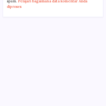
spam.
Pelajari bagaimana data komentar Anda
diproses
Terpopuler
9 Langkah untuk Menulis Buku
Hati-hati dengan Sum’ah
Tetap Nge-BLOG, Terus Nulis, Senantiasa
Berdakwah
Mengapa bingung menuliskan kalimat pertama?