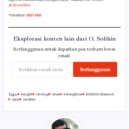
di
@osolihin
*Gambar
dari sini
Eksplorasi konten lain dari O. Solihin
Berlangganan untuk dapatkan pos terbaru lewat
email.
Ketikkan email Anda...
Berlangganan
Tags:
bangkit
ideologi
islam
kebangkitan
khilafah islamiyah
opini
osolihin