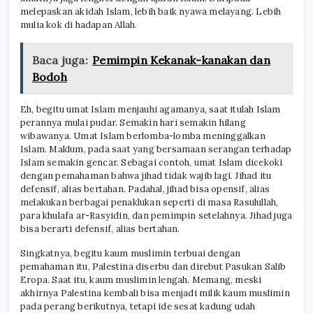
melepaskan akidah Islam, lebih baik nyawa mela­yang. Lebih
mulia kok di hadapan Allah.
Baca juga:
Pemimpin Kekanak-kanakan dan
Bodoh
Eh, begitu umat Islam menjauhi agama­nya, saat itulah Islam
perannya mulai pudar. Semakin hari semakin hilang
wibawanya. Umat Islam berlomba-lomba meninggalkan
Islam. Maklum, pada saat yang bersamaan serangan terhadap
Islam semakin gencar. Sebagai contoh, umat Islam dicekoki
dengan pema­haman bahwa jihad tidak wajib lagi. Jihad itu
defensif, alias bertahan. Padahal, jihad bisa opensif, alias
melakukan berbagai penaklukan seperti di masa Rasulullah,
para khulafa ar-Rasyidin, dan pemimpin setelahnya. Jihad juga
bisa berarti defensif, alias bertahan.
Singkatnya, begitu kaum muslimin terbuai dengan
pemahaman itu, Palestina diserbu dan direbut Pasukan Salib
Eropa. Saat itu, kaum muslimin lengah. Memang, meski
akhirnya Palestina kembali bisa menjadi milik kaum muslimin
pada perang berikutnya, tetapi ide sesat kadung udah