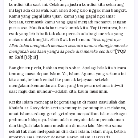
kondisi kita saat ini. Celakanya justru kondisi kita sekarang
ini lagi ada di bawah. Kan aneh dong kalo nggak mau bangkit.
Kamu yang gagal lulus ujian, kamu yang gagal ngelamar
kerjaan, termasuk kamu yang gagal menjadi menantu, jangan
putus asa. Masih ada hari esok untuk kita. Tapi tentunya, hari
esok yang lebih baik tak akan pernah ada bagi mereka yang
malas untuk bangkit. Allah Swt. berfirman:
“Sesungguhnya
Allah tidak mengubah keadaan sesuatu kaum sehingga mereka
mengubah keadaan yang ada pada diri mereka sendiri.”
[TQS
ar-Ra’d [13]: 11]
Bangkit itu perlu, bahkan wajib sobat. Apalagi bila kita bicara
tentang masa depan Islam. Ya, Islam. Agama yang selama ini
kita anut, belum kembali ke puncak kejayaan setelah
mengalami kemunduran. Dan yang berperan selama ini—di
saat maju dan mundur—adalah kita, kaum muslimin.
Ketika Islam mencapai kegemilangan di masa Rasulullah dan
Khulafa ar-Rasyiddin serta pemimpin-pemimpin setelahnya,
umat Islam sedang getol-getolnya menjadikan Islam sebagai
pedoman hidupnya. Islam udah menyatu dalam pemahaman
dan tingkah laku kaum muslimin di masa lalu. Mereka sama
sekali tak mau mele­paskan diri dari Islam. Islam maju, ketika
umat­nya juga lengket dengan ajaran Islam. Daripada