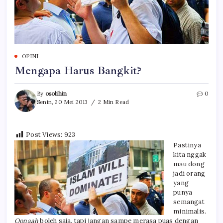
OPINI
Mengapa Harus Bangkit?
By
osolihin
0
Senin, 20 Mei 2013
2 Min Read
Post Views:
923
Pastinya
kita nggak
mau dong
jadi orang
yang
punya
semangat
minimalis.
Qonaah
boleh saja, tapi jangan sampe merasa puas dengan