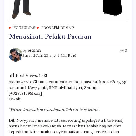
KONSULTASI
PROBLEM REMAJA
Menasihati Pelaku Pacaran
By
osolihin
0
Senin, 2 Juni 2014
1 Min Read
Post Views:
1,281
Asslmwrwb. Gimana caranya memberi nasehat kpd se2org yg
pacaran? Novyyanti, SMP al-Khairiyah, Serang
[+6283813951xxx]
Jawab:
Wa’alaykum salam warahmatullah wa barakatuh.
Dik Novyyanti, menasehati seseorang (apalagi itu kita kenal)
harus berani melakukannya. Menasehati adalah bagian dari
kepedulian kita untuk menyelamatkan orang tersebut dari