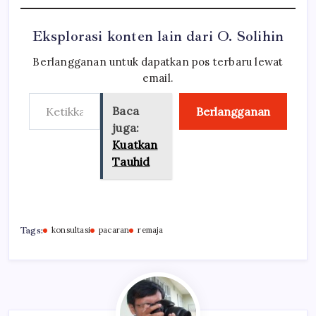
Eksplorasi konten lain dari O. Solihin
Berlangganan untuk dapatkan pos terbaru lewat
email.
Ketikkan email Anda...
Baca
Berlangganan
juga:
Kuatkan
Tauhid
Tags:
konsultasi
pacaran
remaja