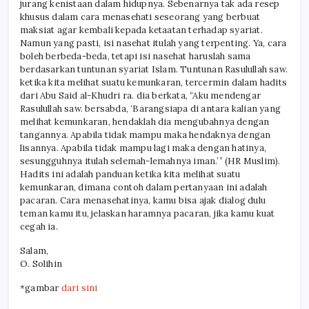
jurang kenistaan dalam hidupnya. Sebenarnya tak ada resep
khusus dalam cara menasehati seseorang yang berbuat
maksiat agar kembali kepada ketaatan terhadap syariat.
Namun yang pasti, isi nasehat itulah yang terpenting. Ya, cara
boleh berbeda-beda, tetapi isi nasehat haruslah sama
berdasarkan tuntunan syariat Islam. Tuntunan Rasulullah saw.
ketika kita melihat suatu kemunkaran, tercermin dalam hadits
dari Abu Said al-Khudri ra. dia berkata, “Aku mendengar
Rasulullah saw. bersabda, ‘Barangsiapa di antara kalian yang
melihat kemunkaran, hendaklah dia mengubahnya dengan
tangannya. Apabila tidak mampu maka hendaknya dengan
lisannya. Apabila tidak mampu lagi maka dengan hatinya,
sesungguhnya itulah selemah-lemahnya iman.’” (HR Muslim).
Hadits ini adalah panduan ketika kita melihat suatu
kemunkaran, dimana contoh dalam pertanyaan ini adalah
pacaran. Cara menasehatinya, kamu bisa ajak dialog dulu
teman kamu itu, jelaskan haramnya pacaran, jika kamu kuat
cegah ia.
Salam,
O. Solihin
*gambar
dari sini