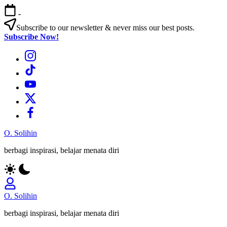
Skip
-
to
content
Subscribe to our newsletter & never miss our best posts.
Subscribe Now!
Bagian
Menu
Bagian
Menu
Bagian
Menu
Bagian
Menu
Bagian
Menu
O. Solihin
berbagi inspirasi, belajar menata diri
O. Solihin
berbagi inspirasi, belajar menata diri