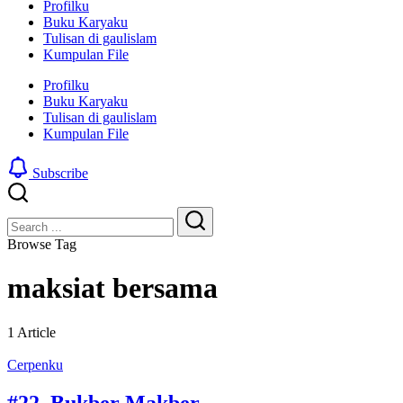
Profilku
Buku Karyaku
Tulisan di gaulislam
Kumpulan File
Profilku
Buku Karyaku
Tulisan di gaulislam
Kumpulan File
Subscribe
Close
Search
Search
Browse Tag
maksiat bersama
1 Article
Cerpenku
#22 Bukber Makber