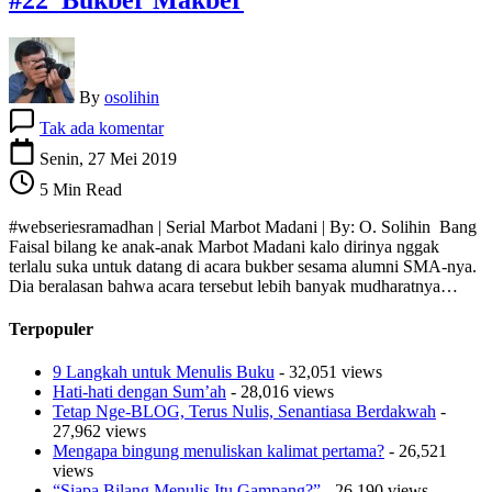
By
osolihin
pada
Tak ada komentar
#22
Bukber
Senin, 27 Mei 2019
Makber
5 Min Read
#webseriesramadhan | Serial Marbot Madani | By: O. Solihin Bang
Faisal bilang ke anak-anak Marbot Madani kalo dirinya nggak
terlalu suka untuk datang di acara bukber sesama alumni SMA-nya.
Dia beralasan bahwa acara tersebut lebih banyak mudharatnya…
Terpopuler
9 Langkah untuk Menulis Buku
- 32,051 views
Hati-hati dengan Sum’ah
- 28,016 views
Tetap Nge-BLOG, Terus Nulis, Senantiasa Berdakwah
-
27,962 views
Mengapa bingung menuliskan kalimat pertama?
- 26,521
views
“Siapa Bilang Menulis Itu Gampang?”
- 26,190 views