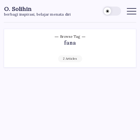
Skip
O. Solihin
to
berbagi inspirasi, belajar menata diri
content
Browse Tag
fana
2 Articles