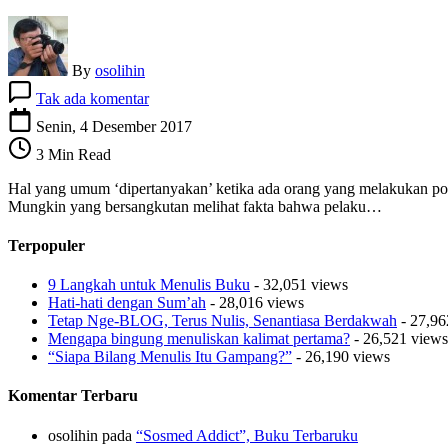
By
osolihin
pada
Tak ada komentar
#7
Antara
Senin, 4 Desember 2017
Dakwah,
3 Min Read
Mendidik
Anak,
Hal yang umum ‘dipertanyakan’ ketika ada orang yang melakukan poli
dan
Mungkin yang bersangkutan melihat fakta bahwa pelaku…
Poligami
Terpopuler
9 Langkah untuk Menulis Buku
- 32,051 views
Hati-hati dengan Sum’ah
- 28,016 views
Tetap Nge-BLOG, Terus Nulis, Senantiasa Berdakwah
- 27,96
Mengapa bingung menuliskan kalimat pertama?
- 26,521 views
“Siapa Bilang Menulis Itu Gampang?”
- 26,190 views
Komentar Terbaru
osolihin
pada
“Sosmed Addict”, Buku Terbaruku