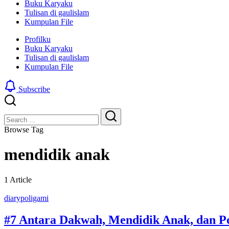
Buku Karyaku
Tulisan di gaulislam
Kumpulan File
Profilku
Buku Karyaku
Tulisan di gaulislam
Kumpulan File
Subscribe
Close
Search
Search
Browse Tag
mendidik anak
1 Article
diarypoligami
#7 Antara Dakwah, Mendidik Anak, dan P