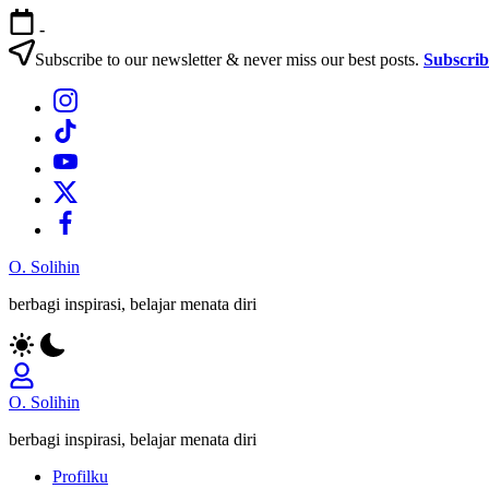
Skip
-
to
content
Subscribe to our newsletter & never miss our best posts.
Subscri
Bagian
Menu
Bagian
Menu
Bagian
Menu
Bagian
Menu
Bagian
Menu
O. Solihin
berbagi inspirasi, belajar menata diri
O. Solihin
berbagi inspirasi, belajar menata diri
Profilku