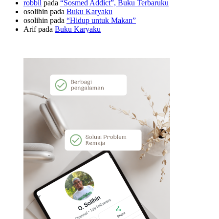
robbil
pada
“Sosmed Addict”, Buku Terbaruku
osolihin
pada
Buku Karyaku
osolihin
pada
“Hidup untuk Makan”
Arif
pada
Buku Karyaku