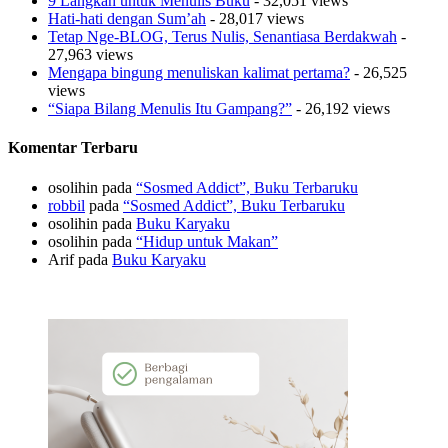
9 Langkah untuk Menulis Buku
- 32,051 views
Hati-hati dengan Sum’ah
- 28,017 views
Tetap Nge-BLOG, Terus Nulis, Senantiasa Berdakwah
-
27,963 views
Mengapa bingung menuliskan kalimat pertama?
- 26,525
views
“Siapa Bilang Menulis Itu Gampang?”
- 26,192 views
Komentar Terbaru
osolihin
pada
“Sosmed Addict”, Buku Terbaruku
robbil
pada
“Sosmed Addict”, Buku Terbaruku
osolihin
pada
Buku Karyaku
osolihin
pada
“Hidup untuk Makan”
Arif
pada
Buku Karyaku