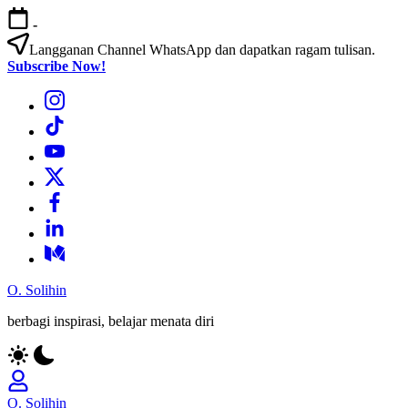
Skip
-
to
content
Langganan Channel WhatsApp dan dapatkan ragam tulisan.
Subscribe Now!
Bagian
Menu
Bagian
Menu
Bagian
Menu
Bagian
Menu
Bagian
Menu
Bagian
Menu
Bagian
Menu
O. Solihin
berbagi inspirasi, belajar menata diri
O. Solihin