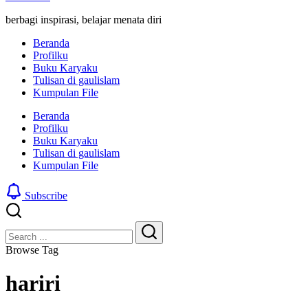
berbagi inspirasi, belajar menata diri
Beranda
Profilku
Buku Karyaku
Tulisan di gaulislam
Kumpulan File
Beranda
Profilku
Buku Karyaku
Tulisan di gaulislam
Kumpulan File
Subscribe
Close
Search
Search
Browse Tag
hariri