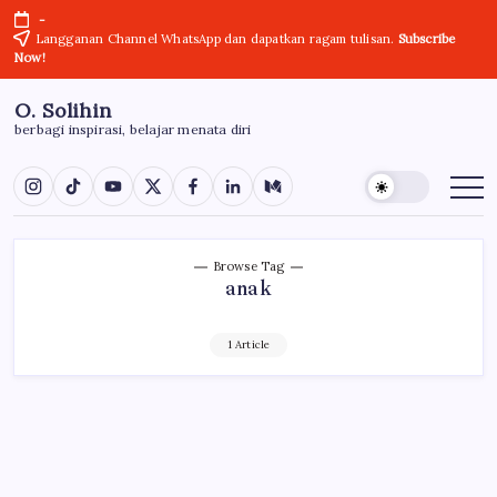
Skip
-
to
Langganan Channel WhatsApp dan dapatkan ragam tulisan.
Subscribe
Now!
content
O. Solihin
berbagi inspirasi, belajar menata diri
Bagian
Bagian
Bagian
Bagian
Bagian
Bagian
Bagian
Menu
Menu
Menu
Menu
Menu
Menu
Menu
Browse Tag
anak
1 Article