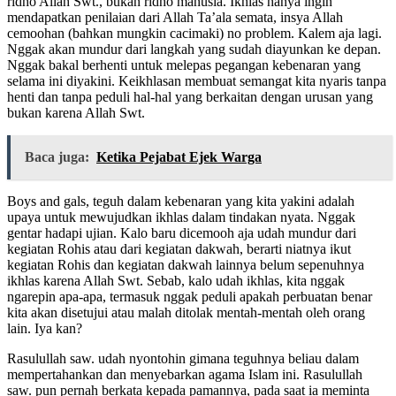
ridho Allah Swt., bukan ridho manusia. Ikhlas hanya ingin
mendapatkan penilaian dari Allah Ta’ala semata, insya Allah
cemoohan (bahkan mungkin cacimaki) no problem. Kalem aja lagi.
Nggak akan mundur dari langkah yang sudah diayunkan ke depan.
Nggak bakal berhenti untuk melepas pegangan kebenaran yang
selama ini diyakini. Keikhlasan membuat semangat kita nyaris tanpa
henti dan tanpa peduli hal-hal yang berkaitan dengan urusan yang
bukan karena Allah Swt.
Baca juga:
Ketika Pejabat Ejek Warga
Boys and gals, teguh dalam kebenaran yang kita yakini adalah
upaya untuk mewujudkan ikhlas dalam tindakan nyata. Nggak
gentar hadapi ujian. Kalo baru dicemooh aja udah mundur dari
kegiatan Rohis atau dari kegiatan dakwah, berarti niatnya ikut
kegiatan Rohis dan kegiatan dakwah lainnya belum sepenuhnya
ikhlas karena Allah Swt. Sebab, kalo udah ikhlas, kita nggak
ngarepin apa-apa, termasuk nggak peduli apakah perbuatan benar
kita akan disetujui atau malah ditolak mentah-mentah oleh orang
lain. Iya kan?
Rasulullah saw. udah nyontohin gimana teguhnya beliau dalam
mempertahankan dan menyebarkan agama Islam ini. Rasulullah
saw. pun pernah berkata kepada pamannya, pada saat ia meminta