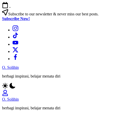
Skip
-
to
content
Subscribe to our newsletter & never miss our best posts.
Subscribe Now!
Bagian
Menu
Bagian
Menu
Bagian
Menu
Bagian
Menu
Bagian
Menu
O. Solihin
berbagi inspirasi, belajar menata diri
O. Solihin
berbagi inspirasi, belajar menata diri