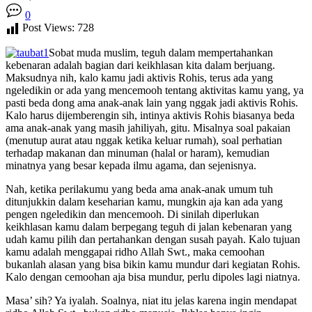
0
Post Views:
728
Sobat muda muslim, teguh dalam mempertahankan
kebenaran adalah bagian dari keikhlasan kita dalam berjuang.
Maksudnya nih, kalo kamu jadi aktivis Rohis, terus ada yang
ngeledikin or ada yang mencemooh tentang aktivitas kamu yang, ya
pasti beda dong ama anak-anak lain yang nggak jadi aktivis Rohis.
Kalo harus dijemberengin sih, intinya aktivis Rohis biasanya beda
ama anak-anak yang masih jahiliyah, gitu. Misalnya soal pakaian
(menutup aurat atau nggak ketika keluar rumah), soal perhatian
terhadap makanan dan minuman (halal or haram), kemudian
minatnya yang besar kepada ilmu agama, dan sejenisnya.
Nah, ketika perilakumu yang beda ama anak-anak umum tuh
ditunjukkin dalam keseharian kamu, mungkin aja kan ada yang
pengen ngeledikin dan mencemooh. Di sinilah diperlukan
keikhlasan kamu dalam berpegang teguh di jalan kebenaran yang
udah kamu pilih dan pertahankan dengan susah payah. Kalo tujuan
kamu adalah menggapai ridho Allah Swt., maka cemoohan
bukanlah alasan yang bisa bikin kamu mundur dari kegiatan Rohis.
Kalo dengan cemoohan aja bisa mundur, perlu dipoles lagi niatnya.
Masa’ sih? Ya iyalah. Soalnya, niat itu jelas karena ingin mendapat