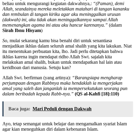
beliau untuk mengurangi kegiatan dakwahnya,:
“(Paman), demi
Allah, seandainya mereka meletakkan matahari di tangan kananku
dan rembulan di tangan kiriku agar aku meninggalkan urusan
(dakwah) ini, aku tidak akan meninggalkannya sampai Allah
meme­nangkan agama ini atau aku hancur karenanya.”
(dalam
Sirah Ibnu Hisyam
)
So
, mulai sekarang kamu bisa benahi diri untuk senantiasa
menjadikan ikhlas dalam seluruh amal shalih yang kita lakukan. Niat
itu menentukan perbuatan kita, lho. Jadi perlu ditetapkan bahwa
ikhlas karena ingin mendapat ridho Allah Swt. sajalah kita
melakukan amal shalih, bukan untuk mendapatkan hal lain atau
keridhoan dari manusia. Setuju kan?
Allah Swt. berfirman (yang artinya):
“Barangsiapa mengharap
perjumpaan dengan Rabbnya maka hendaklah ia mengerjakan
amal yang saleh dan janganlah ia mempersekutukan seorang pun
dalam beribadah kepada Rabb-nya.”
(QS al-Kahfi [18]:110)
Baca juga:
Mari Peduli dengan Dakwah
Ayo, tetap semangat untuk belajar dan mengamalkan syariat Islam
agar kian meneguhkan diri dalam kebenaran Islam.