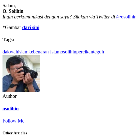
Salam,
O. Solihin
Ingin berkomunikasi dengan saya? Silakan via Twitter di
@osolihin
*Gambar
dari sini
Tags:
dakwah
islam
kebenaran Islam
osolihin
percikan
teguh
Author
osolihin
Follow Me
Other Articles