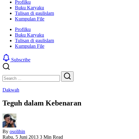
Profilku
Buku Karyaku
Tulisan di gaulislam
Kumpulan File
Profilku
Buku Karyaku
Tulisan di gaulislam
Kumpulan File
Subscribe
Close
Search
Search
Dakwah
Teguh dalam Kebenaran
By
osolihin
Rabu, 5 Juni 2013
3 Min Read