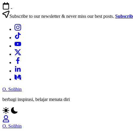
Skip
-
to
content
Subscribe to our newsletter & never miss our best posts.
Subscri
Bagian
Menu
Bagian
Menu
Bagian
Menu
Bagian
Menu
Bagian
Menu
Bagian
Menu
Bagian
Menu
O. Solihin
berbagi inspirasi, belajar menata diri
O. Solihin