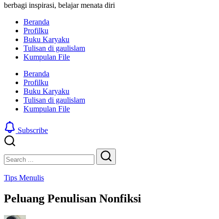
berbagi inspirasi, belajar menata diri
Beranda
Profilku
Buku Karyaku
Tulisan di gaulislam
Kumpulan File
Beranda
Profilku
Buku Karyaku
Tulisan di gaulislam
Kumpulan File
Subscribe
Close
Search
Search
Tips Menulis
Peluang Penulisan Nonfiksi