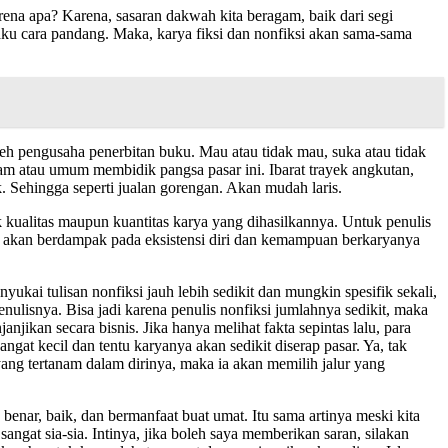
ena apa? Karena, sasaran dakwah kita beragam, baik dari segi
laku cara pandang. Maka, karya fiksi dan nonfiksi akan sama-sama
oleh pengusaha penerbitan buku. Mau atau tidak mau, suka atau tidak
am atau umum membidik pangsa pasar ini. Ibarat trayek angkutan,
k. Sehingga seperti jualan gorengan. Akan mudah laris.
k kualitas maupun kuantitas karya yang dihasilkannya. Untuk penulis
a akan berdampak pada eksistensi diri dan kemampuan berkaryanya
nyukai tulisan nonfiksi jauh lebih sedikit dan mungkin spesifik sekali,
nulisnya. Bisa jadi karena penulis nonfiksi jumlahnya sedikit, maka
ikan secara bisnis. Jika hanya melihat fakta sepintas lalu, para
gat kecil dan tentu karyanya akan sedikit diserap pasar. Ya, tak
 yang tertanam dalam dirinya, maka ia akan memilih jalur yang
benar, baik, dan bermanfaat buat umat. Itu sama artinya meski kita
 sangat sia-sia. Intinya, jika boleh saya memberikan saran, silakan