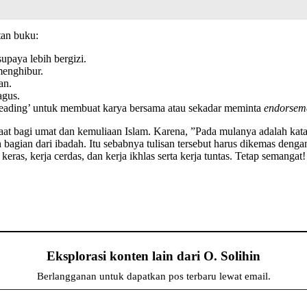
tan buku:
upaya lebih bergizi.
menghibur.
an.
agus.
leading’ untuk membuat karya bersama atau sekadar meminta
endorsem
t bagi umat dan kemuliaan Islam. Karena, ”Pada mulanya adalah kata.
ah bagian dari ibadah. Itu sebabnya tulisan tersebut harus dikemas de
ras, kerja cerdas, dan kerja ikhlas serta kerja tuntas. Tetap semangat!
Eksplorasi konten lain dari O. Solihin
Berlangganan untuk dapatkan pos terbaru lewat email.