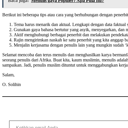
Baca juga:
Menulis gaya Populer? Apa Pula Itu?
Berikut ini beberapa tips atau cara yang berhubungan dengan penerbi
Tema harus menarik dan aktual. Lengkapi dengan data faktual s
Gunakan gaya bahasa bertutur yang asyik, menyegarkan, dan 
Aktif menghubungi berbagai penerbit dan melakukan pendekat
Rajin mengirimkan naskah ke satu penerbit yang kita anggap b
Menjalin kerjasama dengan penulis lain yang mungkin sudah ‘
Selamat mencoba dan terus menulis dan menghasilkan karya bermanfaa
seorang penulis dari Afrika. Buat kita, kaum muslimin, menulis adal
sampaikan. Jadi, penulis muslim dituntut untuk menggabungkan kerja ke
Salam,
O. Solihin
Ketikkan email Anda...