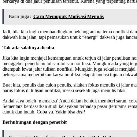
berkarya di dua jalur penulisan tersebut. Karena yang terpenting ha
Baca juga:
Cara Memupuk Motivasi Menulis
Jadi, bila kita ingin membandingkan peluang antara tema nonfiksi dan 
dakwah kita jalan, tapi pemasukan untuk “energi” dakwah juga lancar
Tak ada salahnya dicoba
Jika kita ingin menjajal kemampuan untuk terjun di jalur penulisan no
menggeber penerbitan tulisan-tulisan nonfiksi. Mungkin ada yang ter
ditempuh lewat jalur tulisan nonfiksi. Mungkin juga sekadar menjajal 
bekerjasama menerbitkan karya nonfiksi tetap dilandasi tujuan dakw
Buat kita, penulis dan calon penulis, silakan fokus menulis di jalur
harus fokus di tulisan nonfiksi, meski sesekali juga menulis fiksi.
Andai saya boleh ‘memaksa’ Anda dalam bentuk memberi saran, cobalah
Sementara berdasarkan studi kelayakan terhadap pasar (terutama remaj
cantik dan indah. Coba ya. Yakin bisa
deh!
Berhubungan dengan penerbit