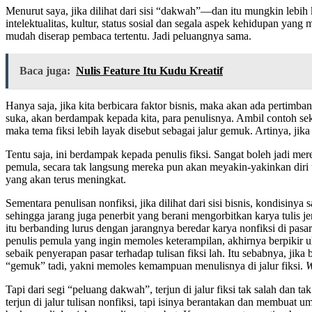
Menurut saya, jika dilihat dari sisi “dakwah”—dan itu mungkin lebi
intelektualitas, kultur, status sosial dan segala aspek kehidupan y
mudah diserap pembaca tertentu. Jadi peluangnya sama.
Baca juga:
Nulis Feature Itu Kudu Kreatif
Hanya saja, jika kita berbicara faktor bisnis, maka akan ada pertimb
suka, akan berdampak kepada kita, para penulisnya. Ambil contoh se
maka tema fiksi lebih layak disebut sebagai jalur gemuk. Artinya, jik
Tentu saja, ini berdampak kepada penulis fiksi. Sangat boleh jadi me
pemula, secara tak langsung mereka pun akan meyakin-yakinkan diri
yang akan terus meningkat.
Sementara penulisan nonfiksi, jika dilihat dari sisi bisnis, kondisiny
sehingga jarang juga penerbit yang berani mengorbitkan karya tulis j
itu berbanding lurus dengan jarangnya beredar karya nonfiksi di pasa
penulis pemula yang ingin memoles keterampilan, akhirnya berpikir ul
sebaik penyerapan pasar terhadap tulisan fiksi lah. Itu sebabnya, jik
“gemuk” tadi, yakni memoles kemampuan menulisnya di jalur fiksi.
W
Tapi dari segi “peluang dakwah”, terjun di jalur fiksi tak salah dan
terjun di jalur tulisan nonfiksi, tapi isinya berantakan dan membuat um