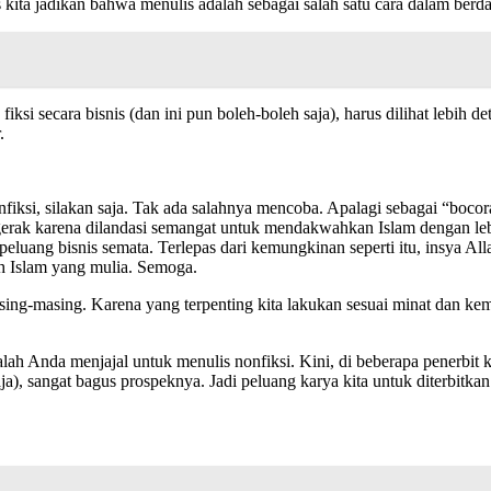
rus kita jadikan bahwa menulis adalah sebagai salah satu cara dalam b
fiksi secara bisnis (dan ini pun boleh-boleh saja), harus dilihat lebi
.
nfiksi, silakan saja. Tak ada salahnya mencoba. Apalagi sebagai “bocor
gerak karena dilandasi semangat untuk mendakwahkan Islam dengan lebi
peluang bisnis semata. Terlepas dari kemungkinan seperti itu, insya All
ah Islam yang mulia. Semoga.
 masing-masing. Karena yang terpenting kita lakukan sesuai minat dan k
 Anda menjajal untuk menulis nonfiksi. Kini, di beberapa penerbit kek
a), sangat bagus prospeknya. Jadi peluang karya kita untuk diterbitkan