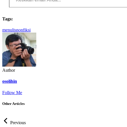
Tags:
menulis
nonfiksi
Author
osolihin
Follow Me
Other Articles
Previous