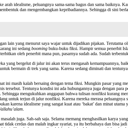
h ke arah idealisme, peluangnya sama-sama bagus dan sama baiknya. Kar
ang membentuk dan mengembangkan kepribadiannya. Sehingga di sini ber
angan lain yang menurut saya wajar untuk dijadikan pijakan. Terutama 
karang ini sedang
booming
buku-buku fiksi. Hampir semua penerbit Isl
a terbitkan oleh penerbit mana pun, pasarnya sudah ada. Sudah terbentu
reka yang bergelut di jalur ini akan terus mengasah kemampuannya, bai
 untuk bermain di trek yang sama. Karena sedang diminati dan tentuny
a saat ini masih kalah bersaing dengan tema fiksi. Mungkin pasar yang me
enis tersebut. Tentunya kondisi ini ada hubungannya juga dengan para pe
r. Sehingga mengukuhkan anggapan bahwa tulisan nonfiksi kurang menjanj
ang untuk terjun di jalur nonfiksi. Karena mereka merasa peluangnya san
a bukan karena idealisme yang sangat kuat atau ‘bakat’ dan minat utama
allahu’alam.
 tak masalah juga. Sah-sah saja. Selama memang menghasilkan karya yang 
at tidak cerdas dan malah ingkar syariat, ya itu berbahaya dan bisa jadi