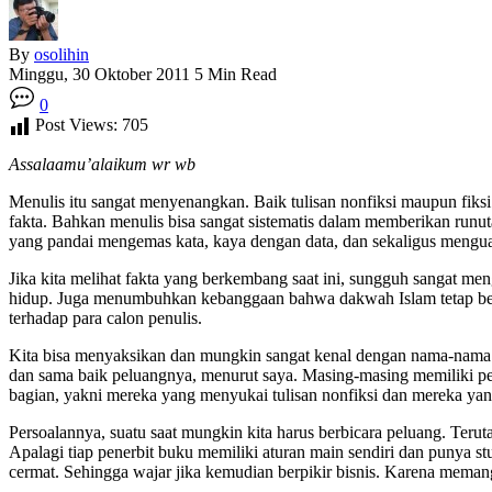
By
osolihin
Minggu, 30 Oktober 2011
5 Min Read
0
Post Views:
705
Assalaamu’alaikum wr wb
Menulis itu sangat menyenangkan. Baik tulisan nonfiksi maupun fik
fakta. Bahkan menulis bisa sangat sistematis dalam memberikan runutan
yang pandai mengemas kata, kaya dengan data, dan sekaligus mengua
Jika kita melihat fakta yang berkembang saat ini, sungguh sangat m
hidup. Juga menumbuhkan kebanggaan bahwa dakwah Islam tetap berj
terhadap para calon penulis.
Kita bisa menyaksikan dan mungkin sangat kenal dengan nama-nama p
dan sama baik peluangnya, menurut saya. Masing-masing memiliki pem
bagian, yakni mereka yang menyukai tulisan nonfiksi dan mereka yang
Persoalannya, suatu saat mungkin kita harus berbicara peluang. Terut
Apalagi tiap penerbit buku memiliki aturan main sendiri dan punya 
cermat. Sehingga wajar jika kemudian berpikir bisnis. Karena meman