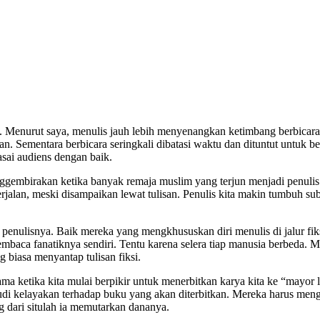
si. Menurut saya, menulis jauh lebih menyenangkan ketimbang berbica
. Sementara berbicara seringkali dibatasi waktu dan dituntut untuk ber
sai audiens dengan baik.
enggembirakan ketika banyak remaja muslim yang terjun menjadi penul
alan, meski disampaikan lewat tulisan. Penulis kita makin tumbuh su
enulisnya. Baik mereka yang mengkhususkan diri menulis di jalur fi
baca fanatiknya sendiri. Tentu karena selera tiap manusia berbeda. M
 biasa menyantap tulisan fiksi.
ama ketika kita mulai berpikir untuk menerbitkan karya kita ke “mayor l
studi kelayakan terhadap buku yang akan diterbitkan. Mereka harus me
g dari situlah ia memutarkan dananya.